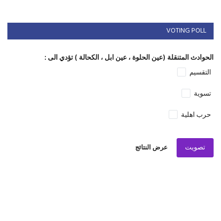
VOTING POLL
الحوادث المتنقلة (عين الحلوة ، عين ابل ، الكحالة ) تؤدي الى :
التقسيم
تسوية
حرب اهلية
تصويت
عرض النتائج