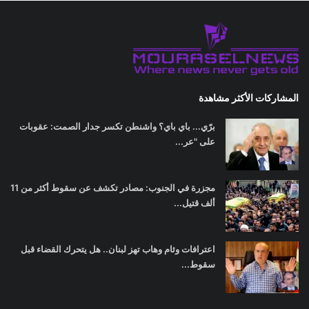
المشاركات الأكثر مشاهدة
برّي... باي باي؟ واشنطن تكسر جدار الصمت: عقوبات
على "عر...
مجزرة في الجنوب: مصادر تكشف عن سقوط أكثر من 11
ألف قتيل...
اعترافات وئام وهاب تهز لبنان.. هل يتحرك القضاء قبل
سقوط...