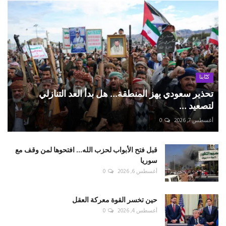
كتّابنا
تحذير سعودي يهز المنطقة... هل بدأ العد التنازلي
لتصعيد ...
أغسطس 7, 2026
0
قبل فتح الأبواب لحزب الله... افتحوها لمن وقف مع
سوريا
أغسطس 6, 2026
0
حين تخسر القوة معركة العقل
أغسطس 4, 2026
0