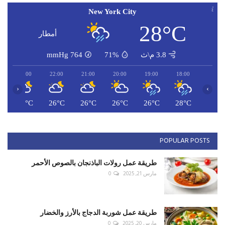
New York City
28°C
أمطار
3.8 م\ث
71%
764
mmHg
23:00
22:00
21:00
20:00
19:00
18:00
‹
›
C
26°C
26°C
26°C
26°C
26°C
28°C
POPULAR POSTS
طريقة عمل رولات الباذنجان بالصوص الأحمر
مارس 21, 2025
0
طريقة عمل شوربة الدجاج بالأرز والخضار
مارس 20, 2025
0