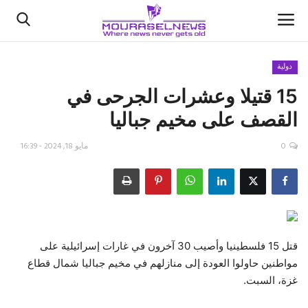
دولية
15 قتيلا وعشرات الجرحى في
الأخبار
القصف على مخيم جباليا
كتّابنا
0
مايو 18, 2024 - 16:39
السعودية
اقتصاد
علوم وتكنولوجيا
قتل 15 فلسطينيا وأصيب 30 آخرون في غارات إسرائيلية على
مواطنين حاولوا العودة إلى منازلهم في مخيم جباليا شمال قطاع
رياضة
غزة، السبت.
فيديو