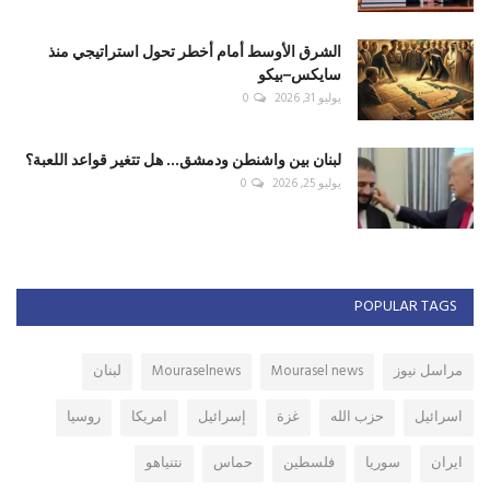
الشرق الأوسط أمام أخطر تحول استراتيجي منذ
سايكس–بيكو
يوليو 31, 2026
0
لبنان بين واشنطن ودمشق... هل تتغير قواعد اللعبة؟
يوليو 25, 2026
0
POPULAR TAGS
مراسل نيوز
Mourasel news
Mouraselnews
لبنان
اسرائيل
حزب الله
غزة
إسرائيل
امريكا
روسيا
ايران
سوريا
فلسطين
حماس
نتنياهو