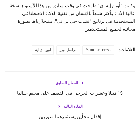
وكانت "أوبن إيه آي" طرحت في وقت سابق من هذا الأسبوع نسخة
عالية الأداء وأكثر شبهاً بالإنسان من تقنية الذكاء الاصطناعي
المستخدمة في برنامج "تشات جي بي تي"، متيحةً إياها بصورة
مجانية لجميع المستخدمين
العلامات:
Mourasel news
مراسل نيوز
اوبن اي ايه
المقال السابق
15 قتيلا وعشرات الجرحى في القصف على مخيم جباليا
المادة التالية
إقفال محلّين يستثمرهما سوريين