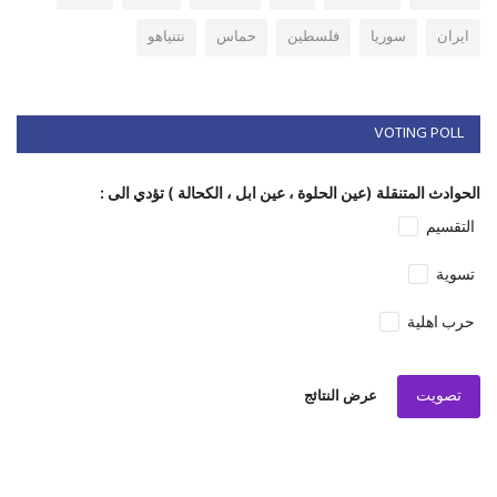
ايران
سوريا
فلسطين
حماس
نتنياهو
VOTING POLL
الحوادث المتنقلة (عين الحلوة ، عين ابل ، الكحالة ) تؤدي الى :
التقسيم
تسوية
حرب اهلية
تصويت
عرض النتائج