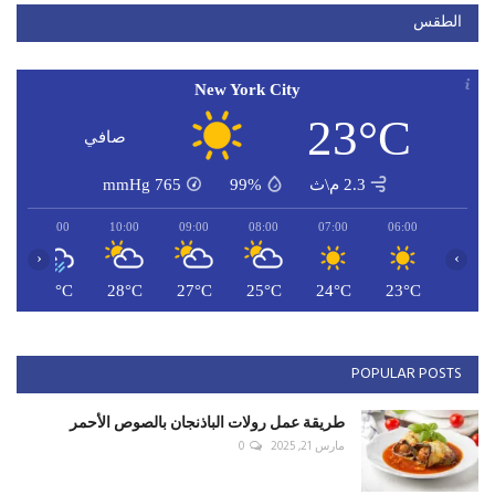
الطقس
New York City
23°C
صافي
2.3 م\ث
99%
765
mmHg
11:00
10:00
09:00
08:00
07:00
06:00
‹
›
C
29°C
28°C
27°C
25°C
24°C
23°C
POPULAR POSTS
طريقة عمل رولات الباذنجان بالصوص الأحمر
مارس 21, 2025
0