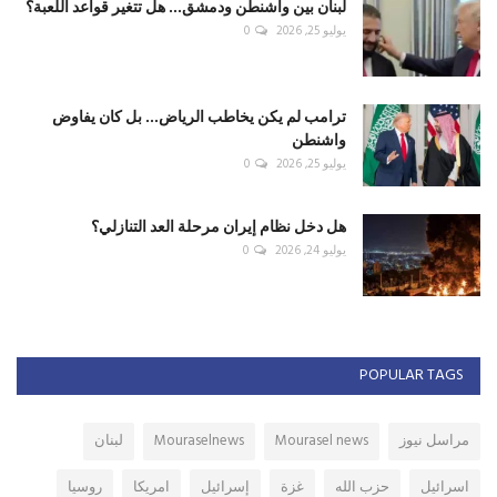
لبنان بين واشنطن ودمشق... هل تتغير قواعد اللعبة؟
يوليو 25, 2026
0
ترامب لم يكن يخاطب الرياض... بل كان يفاوض
واشنطن
يوليو 25, 2026
0
هل دخل نظام إيران مرحلة العد التنازلي؟
يوليو 24, 2026
0
POPULAR TAGS
مراسل نيوز
Mourasel news
Mouraselnews
لبنان
اسرائيل
حزب الله
غزة
إسرائيل
امريكا
روسيا