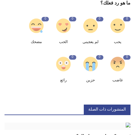
ما هو رد فعلك؟
0
0
0
0
يحب
لم يعجبنى
الحب
مضحك
0
0
0
غاضب
حزين
رائع
المنشورات ذات الصلة