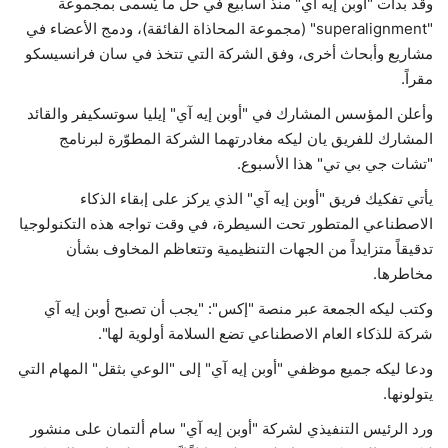
وقد بدأت "أوبن إيه آي" منذ أسابيع في حل ما يُسمى بمجموعة
"superalignment" (مجموعة المحاذاة الفائقة)، ودمج الأعضاء في
حياة
مشاريع وأبحاث أخرى، وفق الشركة التي تتخذ في سان فرانسيسكو
مقراً.
وأعلن المؤسس المشارك في "أوبن إيه آي" إيليا سوتسكيفر والقائد
المشارك للفريق يان ليكه مغادرتهما الشركة المطوّرة لبرنامج
"تشات جي بي تي" هذا الأسبوع.
يأتي تفكيك فريق "أوبن إيه آي" الذي يركز على إبقاء الذكاء
الاصطناعي المتطور تحت السيطرة، في وقت تواجه هذه التكنولوجيا
تدقيقاً متزايداً من الجهات التنظيمية وتتعاظم المخاوف بشأن
مخاطرها.
وكتب ليكه الجمعة عبر منصة "إكس": "يجب أن تصبح أوبن إيه آي
شركة للذكاء العام الاصطناعي تضع السلامة أولوية لها".
ودعا ليكه جميع موظفي "أوبن إيه آي" إلى "الوعي بثقل" المهام التي
يتولونها.
ورد الرئيس التنفيذي لشركة "أوبن إيه آي" سام ألتمان على منشور