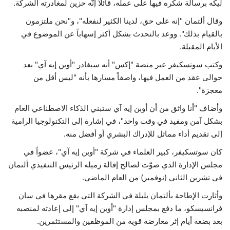
ليكه برسالة شكره فيها على عمله، قائلاً إنَّه حزين لمغادرته الشركة.
وقال ألتمان "إنه على حق، لدينا الكثير لنفعله"، و"نحن ملتزمون
بالقيام بذلك". ووعد بالتحدث بشكل أكثر إسهاباً عن الموضوع في
الأيام المقبلة.
وكتب سوتسكيفر عبر منصة "إكس" أنه سيغادر "أوبن إيه آي" بعد
حوالى عقد من العمل فيها، واصفاً مسارها بأنه "ليس أقل من
معجزة".
وأضاف "أنا واثق من أن أوبن إيه آي ستبني الذكاء الاصطناعي العام
بشكل آمن ومفيد في وقت واحد"، في إشارة إلى التكنولوجيا الرامية
إلى تقديم أداء مماثل للإدراك البشري أو أفضل منه.
كان سوتسكيفر، كبير العلماء في شركة "أوبن إيه آي"، عضواً في
مجلس الإدارة الذي صوّت لصالح إقالة زميله الرئيس التنفيذي ألتمان
في تشرين الثاني (نوفمبر) من العام الماضي.
وأثارت الإطاحة بألتمان بلبلة في الشركة التي يقع مقرها في سان
فرانسيسكو، ما دفع بمجلس إدارة "أوبن إيه آي" إلى إعادته لمنصبه
بعد بضعة أيام إثر معارضة قوية من الموظفين والمستثمرين.