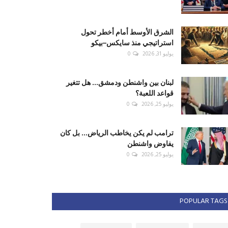
الشرق الأوسط أمام أخطر تحول
استراتيجي منذ سايكس–بيكو
يوليو 31, 2026
0
لبنان بين واشنطن ودمشق... هل تتغير
قواعد اللعبة؟
يوليو 25, 2026
0
ترامب لم يكن يخاطب الرياض... بل كان
يفاوض واشنطن
يوليو 25, 2026
0
POPULAR TAGS