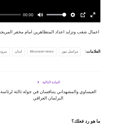
00:00
Mute
Settings
PIP
Enter
fullscreen
اعمال شغب وتزايد اعداد المتظاهرين امام مخفر المريجة 
العلامات:
مراسل نيوز
Mourasel news
لبنان
بيرو
المادة التالية
العيساوي والمشهداني يتنافسان في جولة ثالثة لرئاسة
البرلمان العراقي
ما هو رد فعلك؟