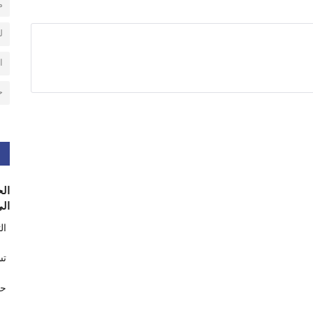
م
ل
ا
ح
الح
الى
ال
تس
حر