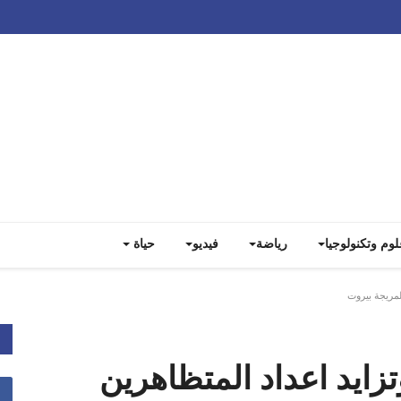
Track all markets on TradingView
لوم وتكنولوجيا
رياضة
فيديو
حياة
لمريجة بيروت
زايد اعداد المتظاهرين