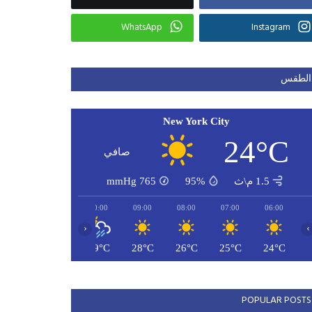
WhatsApp
Instagram
الطقس
New York City
24°C
صافي
1.5 م\ث
95%
765
mmHg
12:00
11:00
10:00
09:00
08:00
07:00
06:00
‹
›
31°C
30°C
29°C
28°C
26°C
25°C
24°C
POPULAR POSTS