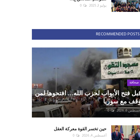
يوليو 3, 2025
0
RECOMMENDED POSTS
صحافة
بل فتح الأبواب لحزب الله... افتحوها لمن
قف مع سوريا
سطس 6, 2026
0
حين تخسر القوة معركة العقل
أغسطس 4, 2026
0