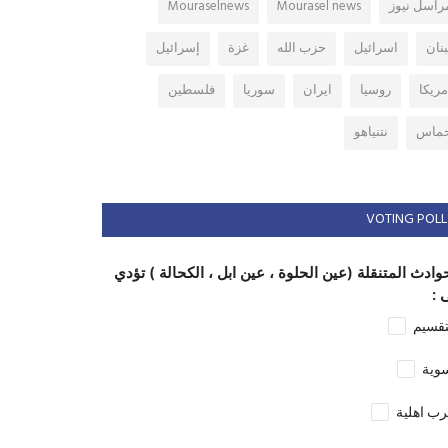
راسل نيوز
Mourasel news
Mouraselnews
بنان
اسرائيل
حزب الله
غزة
إسرائيل
مريكا
روسيا
ايران
سوريا
فلسطين
ماس
نتنياهو
VOTING POLL
وادث المتنقلة (عين الحلوة ، عين ابل ، الكحالة ) تؤدي
 :
تقسيم
وية
ب اهلية