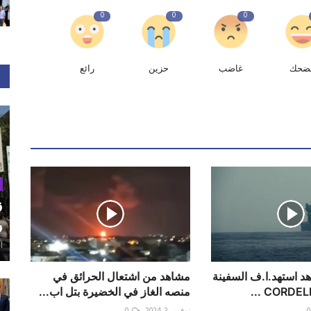
0
0
0
ضحك
غاضب
حزين
رائع
ق
و
أغ
هد استهد.ا.ف السفينة
مشاهد من اشتعال الحرائق في
منصه الغاز في الخضيرة بتل اب...
0
نوفمبر 3, 2024
0