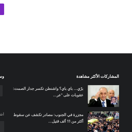
المشاركات الأكثر مشاهدة
وسا
برّي... باي باي؟ واشنطن تكسر جدار الصمت:
عقوبات على "عر...
اشت
مجزرة في الجنوب: مصادر تكشف عن سقوط
أكثر من 11 ألف قتيل...