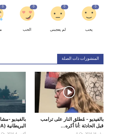
0
0
0
0
يحب
لم يعجبنى
الحب
م
المنشورات ذات الصلة
بالفيديو - مُطلق النار على ‎ترامب
بالفيديو -مشا
قبل الحادثة :أنا أكره...
البريطانية (CORDELIA ...
يوليو 14, 2024
0
أكتوبر 4, 2024