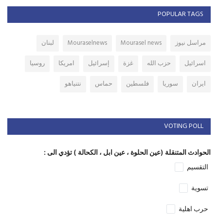
POPULAR TAGS
مراسل نيوز
Mourasel news
Mouraselnews
لبنان
اسرائيل
حزب الله
غزة
إسرائيل
امريكا
روسيا
ايران
سوريا
فلسطين
حماس
نتنياهو
VOTING POLL
الحوادث المتنقلة (عين الحلوة ، عين ابل ، الكحالة ) تؤدي الى :
التقسيم
تسوية
حرب اهلية