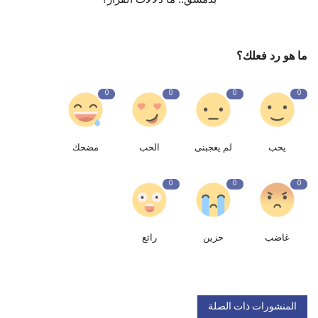
ما هو رد فعلك؟
0
0
0
0
يحب
لم يعجبنى
الحب
مضحك
0
0
0
غاضب
حزين
رائع
المنشورات ذات الصلة