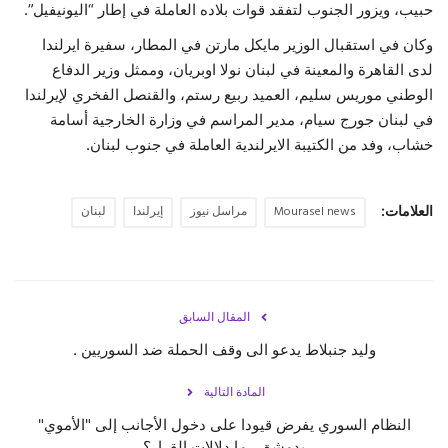
حبيب، ويزور الجنوب لتفقد قوات بلاده العاملة في إطار “اليونيفيل”.
حياة
وكان في استقبال الوزير مايكل مارتن في المطار، سفيرة ايرلندا
لدى القاهرة والمعينة في لبنان نولا اوبريان، وممثل وزير الدفاع
الوطني موريس سليم، العميد ربيع رستم، والقنصل الفخري لإيرلندا
في لبنان جورج سيام، مدير المراسم في وزارة الخارجية أسامة
خشاب، وفد من الكتيبة الايرلندية العاملة في جنوب لبنان.
العلامات:
Mourasel news
مراسل نيوز
إيرلندا
لبنان
المقال السابق
وليد جنبلاط يدعو الى وقف الحملة ضد السوريين .
المادة التالية
النظام السوري يفرض قيودا على دخول الأجانب إلى "الأموي"
بدمشق.. ما دلالات القرار؟