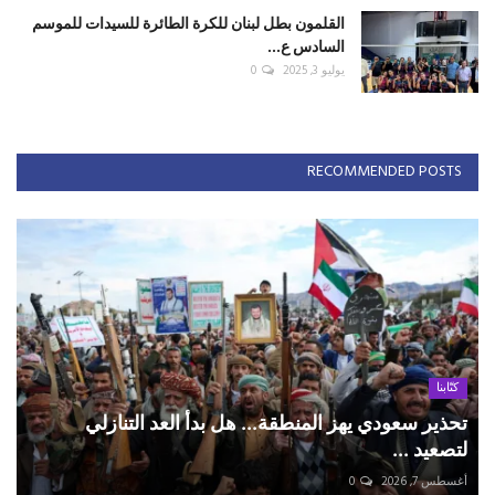
القلمون بطل لبنان للكرة الطائرة للسيدات للموسم
السادس ع...
يوليو 3, 2025
0
RECOMMENDED POSTS
كتّابنا
تحذير سعودي يهز المنطقة... هل بدأ العد التنازلي
لتصعيد ...
أغسطس 7, 2026
0