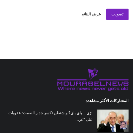
تصويت
عرض النتائج
المشاركات الأكثر مشاهدة
برّي... باي باي؟ واشنطن تكسر جدار الصمت: عقوبات
على "عر...