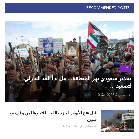
RECOMMENDED POSTS
كتّابنا
تحذير سعودي يهز المنطقة... هل بدأ العد التنازلي
لتصعيد ...
أغسطس 7, 2026
0
قبل فتح الأبواب لحزب الله... افتحوها لمن وقف مع
سوريا
أغسطس 6, 2026
0