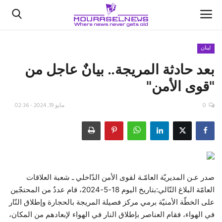
لبنان
بعد حادثة المريجة.. بيانٌ عاجل من
الأخبار
"قوى الأمن"
كتّابنا
0
مايو 19, 2024 - 02:36
السعودية
اقتصاد
علوم وتكنولوجيا
صدر عـن المديريّة العامّـة لقوى الأمن الدّاخلي ـ شعبة العلاقات
العامّة البلاغ التّالي:بتاريخ اليوم 18-5-2024، قام عددٌ من المحتجّين
رياضة
على الخطّة الأمنيّة برمي مركز فصيلة المريجة بالحجارة وإطلاق النّار
في الهواء، فقام العناصر بإطلاق النار في الهواء لإبعادهم من المكان،
فيديو