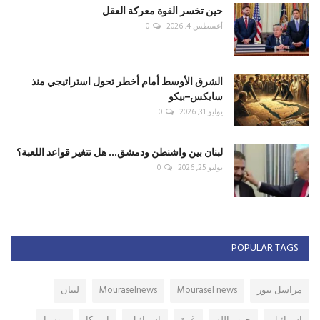
حين تخسر القوة معركة العقل
أغسطس 4, 2026
0
الشرق الأوسط أمام أخطر تحول استراتيجي منذ
سايكس–بيكو
يوليو 31, 2026
0
لبنان بين واشنطن ودمشق... هل تتغير قواعد اللعبة؟
يوليو 25, 2026
0
POPULAR TAGS
مراسل نيوز
Mourasel news
Mouraselnews
لبنان