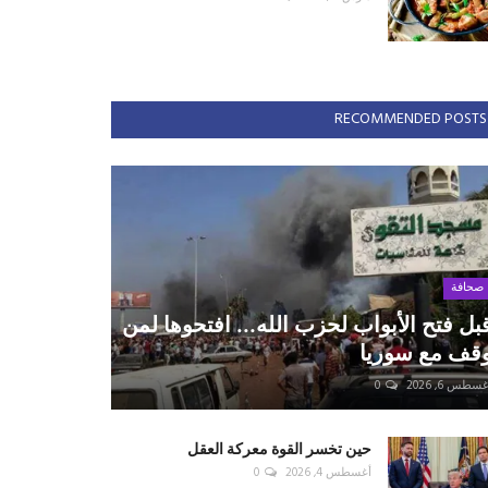
RECOMMENDED POSTS
صحافة
بل فتح الأبواب لحزب الله... افتحوها لمن
قف مع سوريا
سطس 6, 2026
0
حين تخسر القوة معركة العقل
أغسطس 4, 2026
0