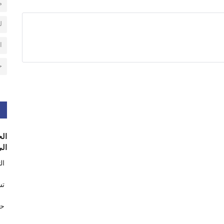
م
ل
ا
ح
الح
الى
ال
تس
حر