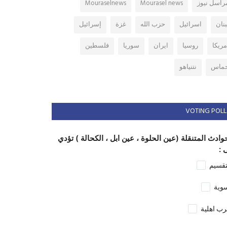
راسل نيوز
Mourasel news
Mouraselnews
بنان
اسرائيل
حزب الله
غزة
إسرائيل
مريكا
روسيا
ايران
سوريا
فلسطين
ماس
نتنياهو
VOTING POLL
وادث المتنقلة (عين الحلوة ، عين ابل ، الكحالة ) تؤدي
 :
تقسيم
وية
ب اهلية