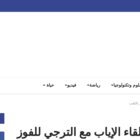
Track all markets on TradingView
لوم وتكنولوجيا
رياضة
فيديو
حياة
 باللقب
لقاء الإياب مع الترجي للفوز