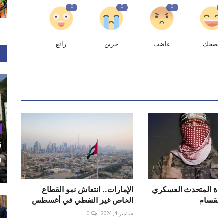
0
0
0
ضحك
غاضب
حزين
رائع
ق
و
أغ
دة المتحدث العسكري
الإمارات.. انتعاش نمو القطاع
لقسام
الخاص غير النفطي‭ ‬في أغسطس
سبتمبر 4, 2024
0