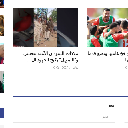
فخ غامبيا وتضع قدما
ملاذات السودان الآمنة تنحسر..
ا
و"التمويل" يكبح الجهود ال...
0
يوليو 4, 2024
0
اسم