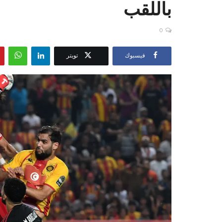
باللقب
0
فيسبوك
تويتر