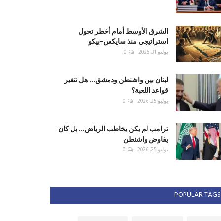
الشرق الأوسط أمام أخطر تحول
استراتيجي منذ سايكس–بيكو
يوليو 31, 2026
0
لبنان بين واشنطن ودمشق... هل تتغير
قواعد اللعبة؟
يوليو 25, 2026
0
ترامب لم يكن يخاطب الرياض... بل كان
يفاوض واشنطن
يوليو 25, 2026
0
POPULAR TAGS