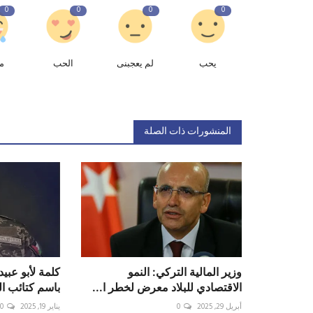
0
0
0
0
يحب
لم يعجبنى
الحب
م
المنشورات ذات الصلة
وزير المالية التركي: النمو
كلمة لأبو عبي
الاقتصادي للبلاد معرض لخطر ا...
باسم كتائب ا
أبريل 29, 2025
0
يناير 19, 2025
0