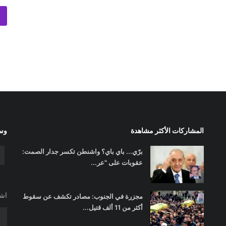
المشاركات الأكثر مشاهدة
وسا
برّي... باي باي؟ واشنطن تكسر جدار الصمت:
عقوبات على "عر...
اشت
مجزرة في الجنوب: مصادر تكشف عن سقوط
أكثر من 11 ألف قتيل...