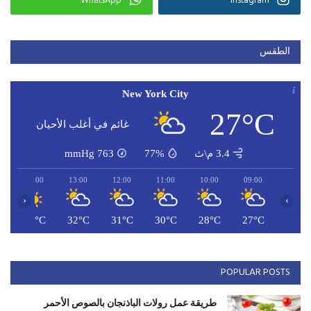
WhatsApp
Instagram
الطقس
New York City
27°C
غائم في أغلب الأحيان
3.4 م\ث
77%
763
mmHg
14:00
13:00
12:00
11:00
10:00
09:00
‹
›
C
32°C
32°C
31°C
30°C
28°C
27°C
POPULAR POSTS
طريقة عمل رولات الباذنجان بالصوص الأحمر