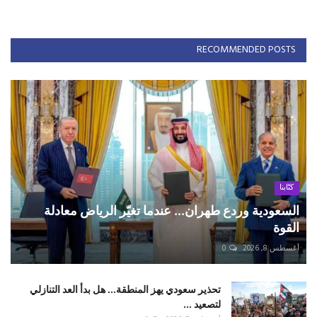
RECOMMENDED POSTS
كتّابنا
السعودية وردع طهران... عندما تغيّر الرياض معادلة
القوة
أغسطس 8, 2026
0
تحذير سعودي يهز المنطقة... هل بدأ العد التنازلي
لتصعيد ...