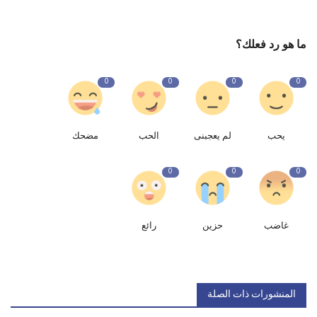
ما هو رد فعلك؟
0
0
0
0
يحب
لم يعجبنى
الحب
مضحك
0
0
0
غاضب
حزين
رائع
المنشورات ذات الصلة