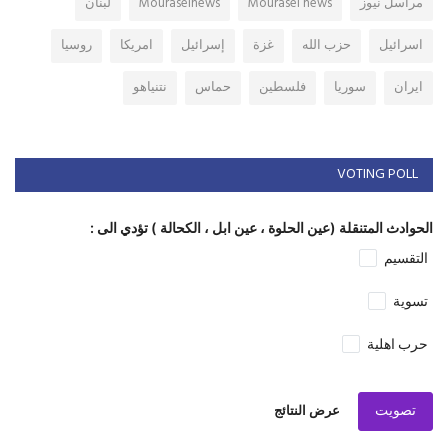
مراسل نيوز
Mourasel news
Mouraselnews
لبنان
اسرائيل
حزب الله
غزة
إسرائيل
امريكا
روسيا
ايران
سوريا
فلسطين
حماس
نتنياهو
VOTING POLL
الحوادث المتنقلة (عين الحلوة ، عين ابل ، الكحالة ) تؤدي الى :
التقسيم
تسوية
حرب اهلية
تصويت
عرض النتائج