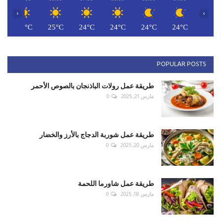
‹
›
C
27°C
25°C
24°C
24°C
24°C
24°C
POPULAR POSTS
طريقة عمل رولات الباذنجان بالصوص الأحمر
مارس 21, 2025
0
طريقة عمل شوربة الدجاج بالأرز والخضار
مارس 20, 2025
0
طريقة عمل شاورما اللحمة
مارس 18, 2025
0