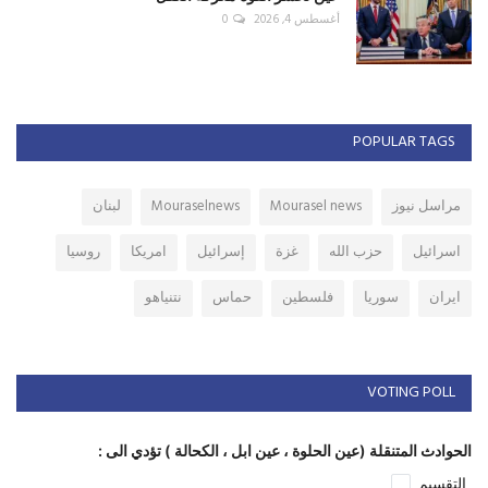
أغسطس 4, 2026
0
POPULAR TAGS
مراسل نيوز
Mourasel news
Mouraselnews
لبنان
اسرائيل
حزب الله
غزة
إسرائيل
امريكا
روسيا
ايران
سوريا
فلسطين
حماس
نتنياهو
VOTING POLL
الحوادث المتنقلة (عين الحلوة ، عين ابل ، الكحالة ) تؤدي الى :
التقسيم