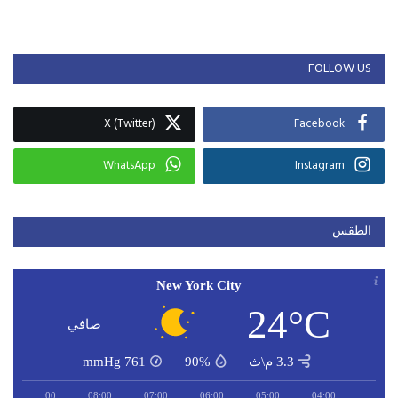
FOLLOW US
X (Twitter)
Facebook
WhatsApp
Instagram
الطقس
New York City
24°C
صافي
3.3 م\ث
90%
761
mmHg
09:00
08:00
07:00
06:00
05:00
04:00