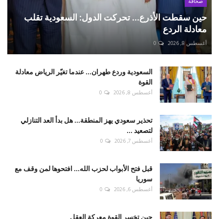
صحافة
حين سقطت الأذرع... تحركت الدول: السعودية تقلب
معادلة الردع
أغسطس 8, 2026
0
السعودية وردع طهران... عندما تغيّر الرياض معادلة
القوة
أغسطس 8, 2026
0
تحذير سعودي يهز المنطقة... هل بدأ العد التنازلي
لتصعيد ...
أغسطس 7, 2026
0
قبل فتح الأبواب لحزب الله... افتحوها لمن وقف مع
سوريا
أغسطس 6, 2026
0
حين تخسر القوة معركة العقل