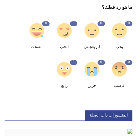
ما هو رد فعلك؟
0
0
0
0
يحب
لم يعجبنى
الحب
مضحك
0
0
0
غاضب
حزين
رائع
المنشورات ذات الصلة