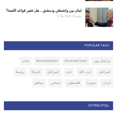
لبنان بين واشنطن ودمشق... هل تتغير قواعد اللعبة؟
يوليو 25, 2026
0
POPULAR TAGS
مراسل نيوز
Mourasel news
Mouraselnews
لبنان
اسرائيل
حزب الله
غزة
إسرائيل
امريكا
روسيا
ايران
سوريا
فلسطين
حماس
نتنياهو
VOTING POLL