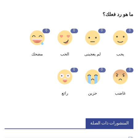
ما هو رد فعلك؟
0
0
0
0
يحب
لم يعجبنى
الحب
مضحك
0
0
0
غاضب
حزين
رائع
المنشورات ذات الصلة