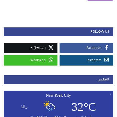
FOLLOW US
X (Twitter)
Facebook
WhatsApp
Instagram
الطقس
New York City
32°C
رذاذ