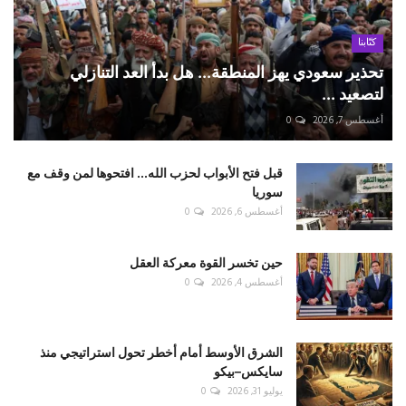
كتّابنا
تحذير سعودي يهز المنطقة... هل بدأ العد التنازلي
لتصعيد ...
أغسطس 7, 2026
0
قبل فتح الأبواب لحزب الله... افتحوها لمن وقف مع
سوريا
أغسطس 6, 2026
0
حين تخسر القوة معركة العقل
أغسطس 4, 2026
0
الشرق الأوسط أمام أخطر تحول استراتيجي منذ
سايكس–بيكو
يوليو 31, 2026
0