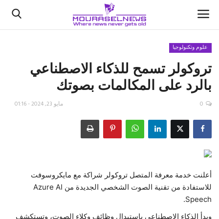
علوم وتكنولوجيا
تروكولر تسمح للذكاء الاصطناعي
الأخبار
بالرد على المكالمات بصوتك
كتّابنا
0
مايو 23, 2024 - 01:16
السعودية
اقتصاد
علوم وتكنولوجيا
أعلنت خدمة معرفة المتصل تروكولر شراكة مع مايكروسوفت
للاستفادة من تقنية الصوت الشخصي الجديدة من Azure AI
رياضة
Speech.
فيديو
وبدأ الذكاء الاصطناعي باستبدال وظائف وكلاء الصوت، وتستكشف