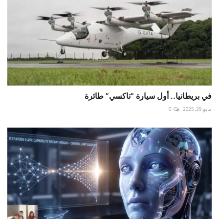
في بريطانيا.. أول سيارة “تاكسي” طائرة
مايو 29, 2025
0