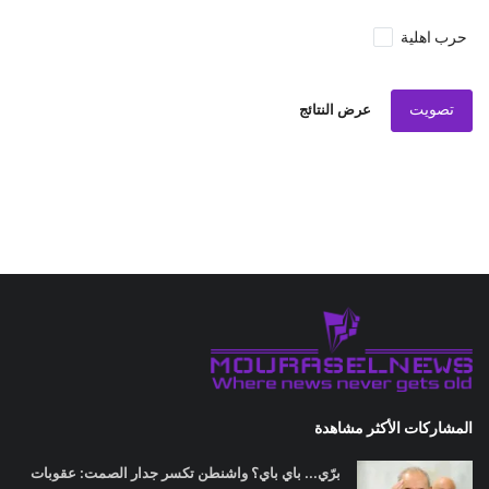
حرب اهلية
تصويت
عرض النتائج
المشاركات الأكثر مشاهدة
برّي... باي باي؟ واشنطن تكسر جدار الصمت: عقوبات