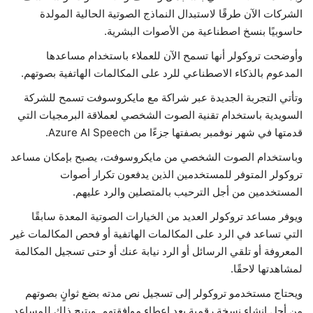
الشركات الآن طرقًا لاستبدال النماذج الصوتية الحالية المولدة
حياة
حاسوبيًا بنسخ اصطناعية من الأصوات البشرية.
وأوضحت تروكولر أنها تسمح الآن للعملاء باستخدام مساعدها
المدعوم بالذكاء الاصطناعي للرد على المكالمات الهاتفية بصوتهم.
وتأتي التجربة الجديدة عبر شراكة مع مايكروسوفت تسمح للشركة
السويدية باستخدام تقنية الصوت الشخصي لعملاقة البرمجيات التي
قدمتها في شهر نوفمبر بصفتها جزءًا من Azure AI Speech.
وباستخدام الصوت الشخصي من مايكروسوفت، يصبح بإمكان مساعد
تروكولر المتوفر للمستخدمين الذين يدفعون تكرار أصوات
المستخدمين من أجل الترحيب بالمتصلين والرد عليهم.
ويوفر مساعد تروكولر العديد من الخيارات الصوتية المعدة سابقًا
التي تساعد في الرد على المكالمات الهاتفية أو فحص المكالمات غير
المعروفة أو تلقي الرسائل أو الرد نيابة عنك أو حتى تسجيل المكالمة
لمشاهدتها لاحقًا.
ويحتاج مستخدمو تروكولر إلى تسجيل نص مدته بضع ثوانٍ بصوتهم
من أجل إنشاء نسخة رقمية بعد إعطاء موافقتهم. ويتيح ذلك للمساعد