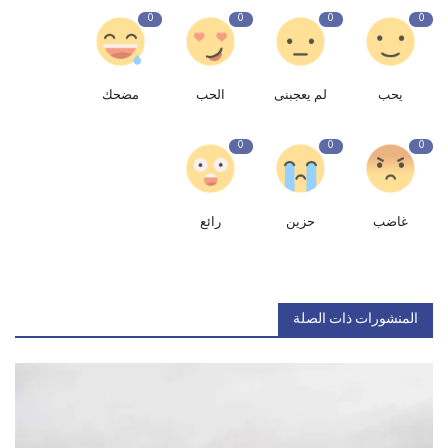
0
0
0
0
يحب
لم يعجبنى
الحب
مضحك
0
0
0
غاضب
حزين
رائع
المنشورات ذات الصلة