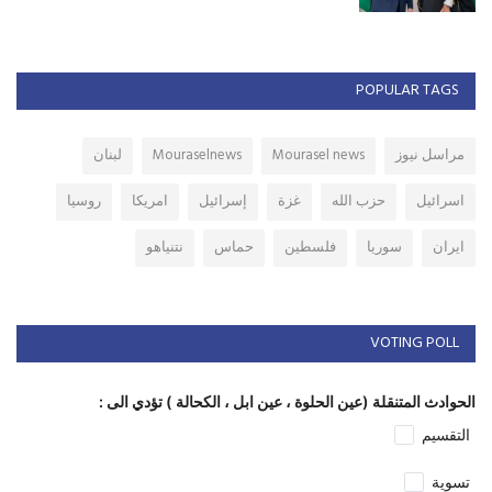
POPULAR TAGS
مراسل نيوز
Mourasel news
Mouraselnews
لبنان
اسرائيل
حزب الله
غزة
إسرائيل
امريكا
روسيا
ايران
سوريا
فلسطين
حماس
نتنياهو
VOTING POLL
الحوادث المتنقلة (عين الحلوة ، عين ابل ، الكحالة ) تؤدي الى :
التقسيم
تسوية