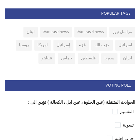
POPULAR TAGS
مراسل نيوز
Mourasel news
Mouraselnews
لبنان
اسرائيل
حزب الله
غزة
إسرائيل
امريكا
روسيا
ايران
سوريا
فلسطين
حماس
نتنياهو
VOTING POLL
الحوادث المتنقلة (عين الحلوة ، عين ابل ، الكحالة ) تؤدي الى :
التقسيم
تسوية
حرب اهلية