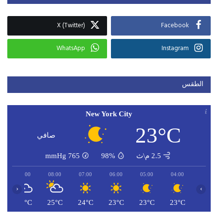
X (Twitter)
Facebook
WhatsApp
Instagram
الطقس
New York City
23°C
صافي
2.5 م\ث
98%
765
mmHg
09:00
08:00
07:00
06:00
05:00
04:00
‹
›
C
27°C
25°C
24°C
23°C
23°C
23°C