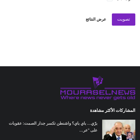
تصويت
عرض النتائج
المشاركات الأكثر مشاهدة
برّي... باي باي؟ واشنطن تكسر جدار الصمت: عقوبات
على "عر...