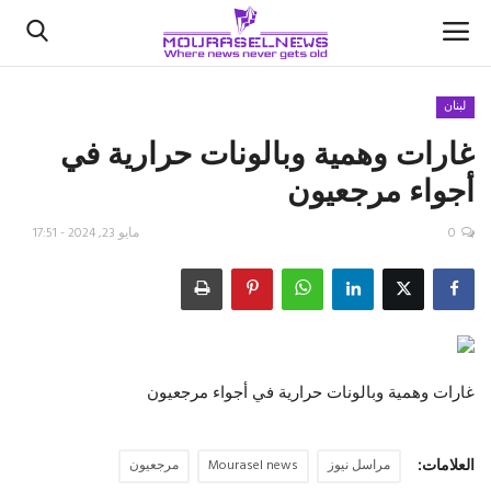
لبنان
غارات وهمية وبالونات حرارية في
الأخبار
أجواء مرجعيون
كتّابنا
0
مايو 23, 2024 - 17:51
السعودية
اقتصاد
علوم وتكنولوجيا
غارات وهمية وبالونات حرارية في أجواء مرجعيون
رياضة
العلامات:
مراسل نيوز
Mourasel news
مرجعيون
فيديو