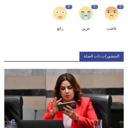
0
0
0
غاضب
حزين
رائع
المنشورات ذات الصلة