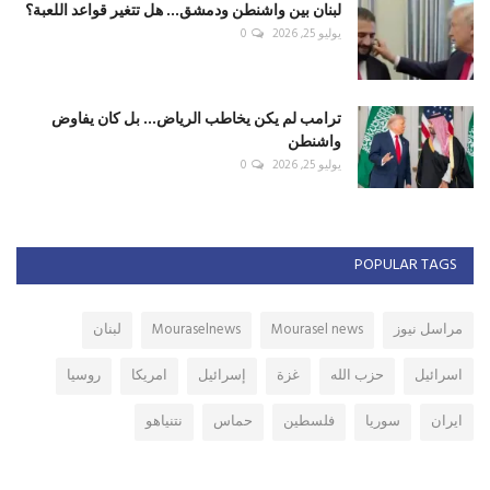
لبنان بين واشنطن ودمشق... هل تتغير قواعد اللعبة؟
يوليو 25, 2026
0
ترامب لم يكن يخاطب الرياض... بل كان يفاوض
واشنطن
يوليو 25, 2026
0
POPULAR TAGS
مراسل نيوز
Mourasel news
Mouraselnews
لبنان
اسرائيل
حزب الله
غزة
إسرائيل
امريكا
روسيا
ايران
سوريا
فلسطين
حماس
نتنياهو