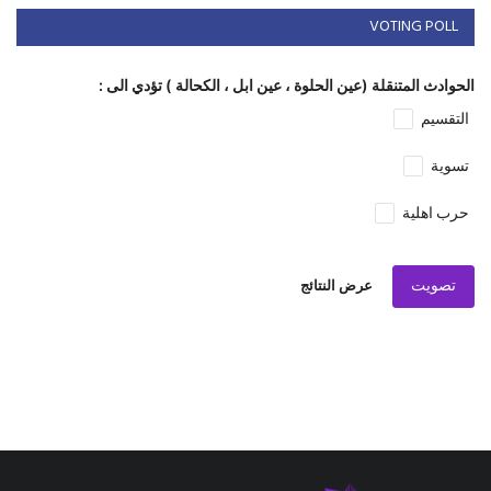
VOTING POLL
الحوادث المتنقلة (عين الحلوة ، عين ابل ، الكحالة ) تؤدي الى :
التقسيم
تسوية
حرب اهلية
تصويت
عرض النتائج