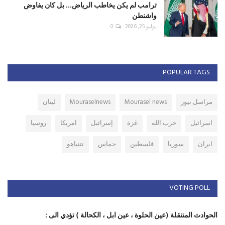
ترامب لم يكن يخاطب الرياض... بل كان يفاوض
واشنطن
يوليو 25, 2026
0
POPULAR TAGS
مراسل نيوز
Mourasel news
Mouraselnews
لبنان
اسرائيل
حزب الله
غزة
إسرائيل
امريكا
روسيا
ايران
سوريا
فلسطين
حماس
نتنياهو
VOTING POLL
الحوادث المتنقلة (عين الحلوة ، عين ابل ، الكحالة ) تؤدي الى :