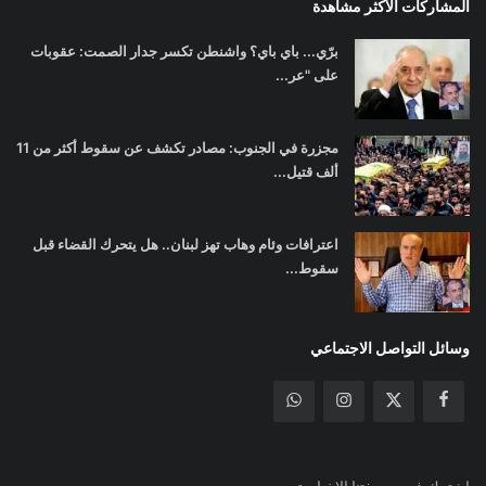
المشاركات الأكثر مشاهدة
برّي... باي باي؟ واشنطن تكسر جدار الصمت: عقوبات
على "عر...
مجزرة في الجنوب: مصادر تكشف عن سقوط أكثر من 11
ألف قتيل...
اعترافات وئام وهاب تهز لبنان.. هل يتحرك القضاء قبل
سقوط...
وسائل التواصل الاجتماعي