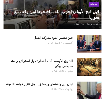
صحافة
قبل فتح الأبواب لحزب الله... افتحوها لمن وقف مع
سوريا
أغسطس 6, 2026
0
حين تخسر القوة معركة العقل
أغسطس 4, 2026
0
الشرق الأوسط أمام أخطر تحول استراتيجي منذ
سايكس–بيكو
يوليو 31, 2026
0
لبنان بين واشنطن ودمشق... هل تتغير قواعد اللعبة؟
يوليو 25, 2026
0