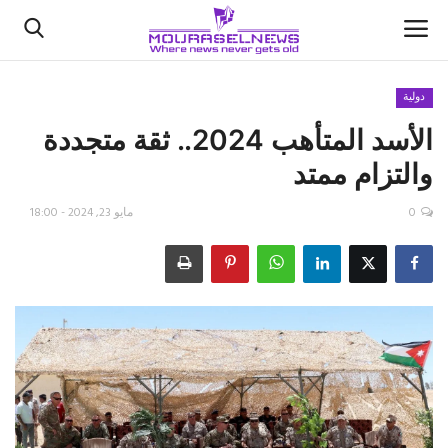
دولية
الأسد المتأهب 2024.. ثقة متجددة
الأخبار
والتزام ممتد
كتّابنا
0
مايو 23, 2024 - 18:00
السعودية
اقتصاد
علوم وتكنولوجيا
رياضة
فيديو