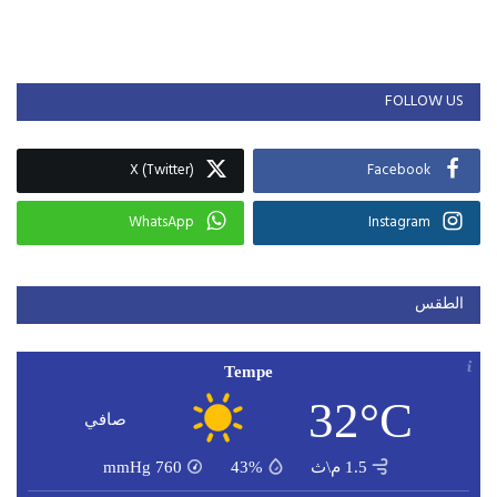
FOLLOW US
X (Twitter)
Facebook
WhatsApp
Instagram
الطقس
Tempe
32°C
صافي
1.5 م\ث
43%
760
mmHg