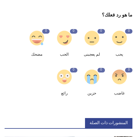
ما هو رد فعلك؟
0
0
0
0
يحب
لم يعجبنى
الحب
مضحك
0
0
0
غاضب
حزين
رائع
المنشورات ذات الصلة