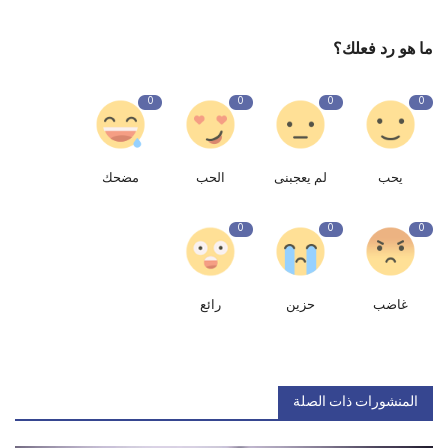
ما هو رد فعلك؟
0
0
0
0
يحب
لم يعجبنى
الحب
مضحك
0
0
0
غاضب
حزين
رائع
المنشورات ذات الصلة