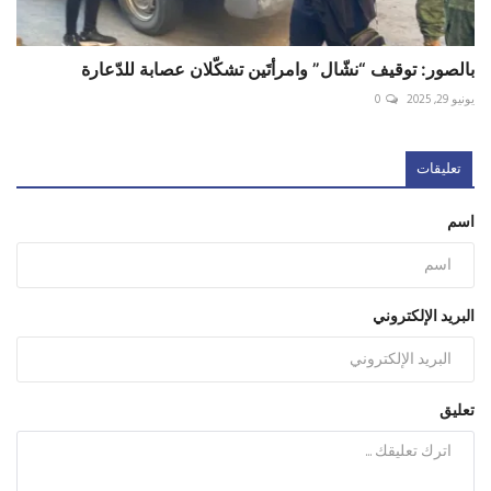
بالصور: توقيف “نشّال” وامرأتَين تشكّلان عصابة للدّعارة
يونيو 29, 2025
0
تعليقات
اسم
البريد الإلكتروني
تعليق