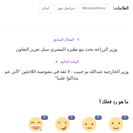
العلامات:
Mouraselnews
مراسل نيوز
لبنان
حياة
المقال السابق
وزير الزراعة بحث مع نظيره المصري سبل تعزيز التعاون
المادة التالية
وزير الخارجية عبدالله بو حبيب : لا ثقة في مفوضية اللاجئين "لأنن عم
يتذاكوا علينا"
ما هو رد فعلك؟
0
0
0
0