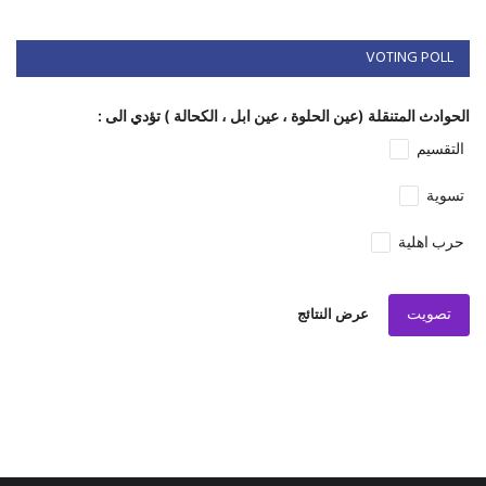
VOTING POLL
الحوادث المتنقلة (عين الحلوة ، عين ابل ، الكحالة ) تؤدي الى :
التقسيم
تسوية
حرب اهلية
تصويت
عرض النتائج