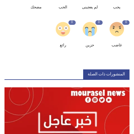
يحب
لم يعجبنى
الحب
مضحك
0
0
0
غاضب
حزين
رائع
المنشورات ذات الصلة