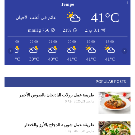
Tempe
41°C
غائم في أغلب الأحيان
3.1 م\ث
21%
756
mmHg
23:00
22:00
21:00
20:00
19:00
18:00
‹
›
C
38°C
39°C
40°C
41°C
41°C
41°C
POPULAR POSTS
طريقة عمل رولات الباذنجان بالصوص الأحمر
مارس 21, 2025
0
طريقة عمل شوربة الدجاج بالأرز والخضار
مارس 20, 2025
0