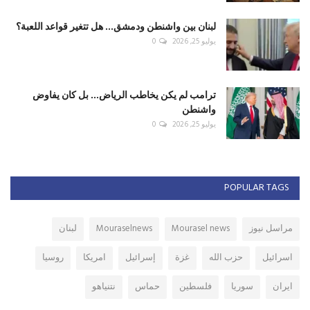
لبنان بين واشنطن ودمشق... هل تتغير قواعد اللعبة؟
يوليو 25, 2026
0
ترامب لم يكن يخاطب الرياض... بل كان يفاوض
واشنطن
يوليو 25, 2026
0
POPULAR TAGS
مراسل نيوز
Mourasel news
Mouraselnews
لبنان
اسرائيل
حزب الله
غزة
إسرائيل
امريكا
روسيا
ايران
سوريا
فلسطين
حماس
نتنياهو