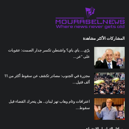
المشاركات الأكثر مشاهدة
برّي... باي باي؟ واشنطن تكسر جدار الصمت: عقوبات
على "عر...
مجزرة في الجنوب: مصادر تكشف عن سقوط أكثر من 11
ألف قتيل...
اعترافات وئام وهاب تهز لبنان.. هل يتحرك القضاء قبل
سقوط...
وسائل التواصل الاجتماعي