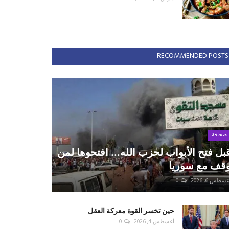
RECOMMENDED POSTS
صحافة
بل فتح الأبواب لحزب الله... افتحوها لمن
قف مع سوريا
سطس 6, 2026
0
حين تخسر القوة معركة العقل
أغسطس 4, 2026
0