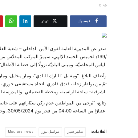
0
فيسبوك
تويتر
صدر عن المديرية العامة لقوى الأمن الداخلي – شعبة العلاقات
/199/ لخميس الجسد الإلهي، سيمرّ الموكب المقدّس من 
الياس المخلصيّة، ومبنى البلديّة نزولًا إلى حضانة الأطفال”
وأضاف البلاغ، “ومقابل “البارك البلدي”، ومار مخايل، وم
ثمّ من بولفار زحلة، فندق قادري باتجاه مستشفى خوري، فم
الشرقية- ساحة الراسية، ومحطة القضماني، والمدرسة اليس
وتابع، “يُرجى من المواطنين عدم ركن سيّاراتهم على جا
اعتبارًا من الساعة 04،00 من فجر يوم 30/05/2024، وحتّى السّاعة 12،00 من التاريخ عينه”.
العلامات:
تدابير سير
مراسل نيوز
Mourasel news