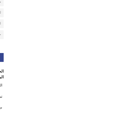
م
ل
ا
ح
الح
الى
ال
تس
حر