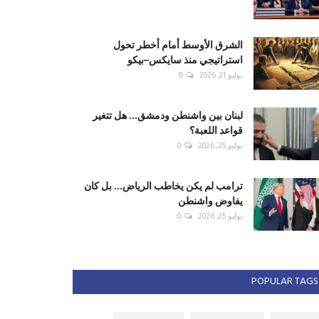
الشرق الأوسط أمام أخطر تحول
استراتيجي منذ سايكس–بيكو
يوليو 31, 2026
0
لبنان بين واشنطن ودمشق... هل تتغير
قواعد اللعبة؟
يوليو 25, 2026
0
ترامب لم يكن يخاطب الرياض... بل كان
يفاوض واشنطن
يوليو 25, 2026
0
POPULAR TAGS