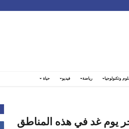
Track all markets on TradingView
لوم وتكنولوجيا
رياضة
فيديو
حياة
فجر يوم غد في هذه المناطق