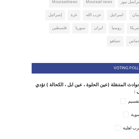
راسل نيوز
Mourasel news
Mouraselnews
بنان
اسرائيل
حزب الله
غزة
إسرائيل
مريكا
روسيا
ايران
سوريا
فلسطين
ماس
نتنياهو
VOTING POLL
وادث المتنقلة (عين الحلوة ، عين ابل ، الكحالة ) تؤدي
 :
تقسيم
وية
ب اهلية