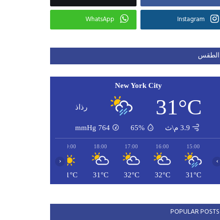
WhatsApp
Instagram
الطقس
New York City
31°C
رذاذ
3.9 م\ث
65%
764
mmHg
21:00
20:00
19:00
18:00
17:00
16:00
15:00
‹
›
29°C
29°C
31°C
31°C
32°C
32°C
31°C
POPULAR POSTS