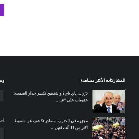
المشاركات الأكثر مشاهدة
وسا
برّي... باي باي؟ واشنطن تكسر جدار الصمت:
عقوبات على "عر...
اشت
مجزرة في الجنوب: مصادر تكشف عن سقوط
أكثر من 11 ألف قتيل...