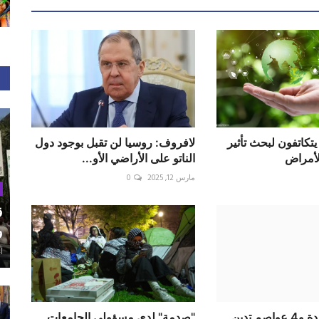
تكاتفون لبحث تأثير
لافروف: روسيا لن تقبل بوجود دول
الأمراض
الناتو على الأراضي الأو...
مارس 12, 2025
0
ق
و
أغ
الولايات المتحدة و4 عواصم تدين
"صدمة" لدى مسؤولي الجامعات