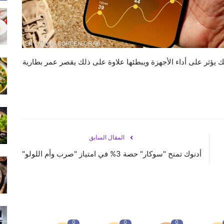
 يؤثر على أداء الأجهزة ويبطئها علاوة على ذلك يقصر عمر بطارية
المقال السابق
أدنوك تمنح "سوكار" حصة 3% في امتياز "صرب وأم اللولو"
0
0
0