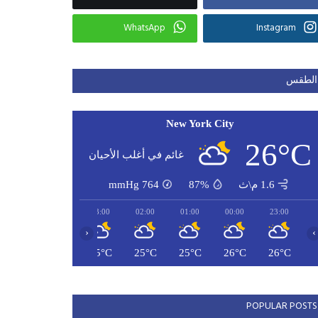
WhatsApp
Instagram
الطقس
New York City
26°C
غائم في أغلب الأحيان
1.6 م\ث
87%
764
mmHg
05:00
04:00
03:00
02:00
01:00
00:00
23:00
‹
›
24°C
25°C
25°C
25°C
25°C
26°C
26°C
POPULAR POSTS