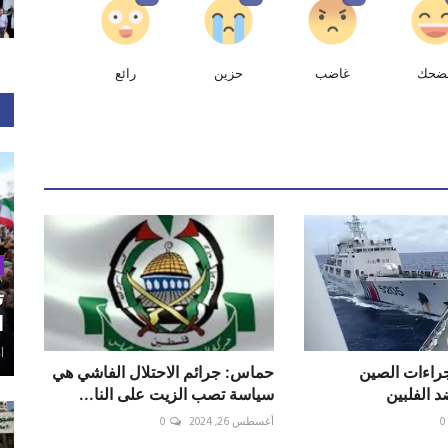
ضحك
غاضب
حزين
رائع
ت
ا
أغ
إجراءات الصين
حماس: جرائم الاحتلال الفاشي هي
د الفلبين
سياسة تصب الزيت على النا...
0
أغسطس 26, 2024
0