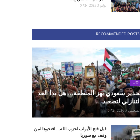
يوليو 3, 2025
0
RECOMMENDED POSTS
كتّابنا
حذير سعودي يهز المنطقة... هل بدأ العد
لتنازلي لتصعيد ...
سطس 7, 2026
0
قبل فتح الأبواب لحزب الله... افتحوها لمن
وقف مع سوريا