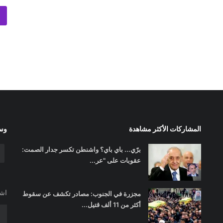
المشاركات الأكثر مشاهدة
وسا
برّي... باي باي؟ واشنطن تكسر جدار الصمت:
عقوبات على "عر...
اشت
مجزرة في الجنوب: مصادر تكشف عن سقوط
أكثر من 11 ألف قتيل...