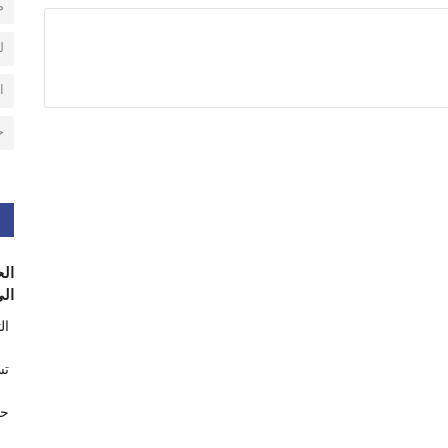
م
ل
ا
ح
الح
الى
ال
تس
حر