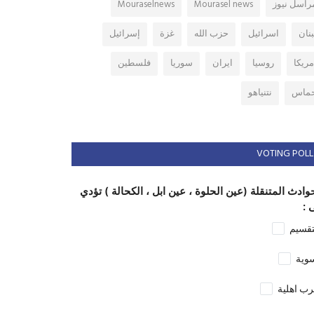
راسل نيوز
Mourasel news
Mouraselnews
بنان
اسرائيل
حزب الله
غزة
إسرائيل
مريكا
روسيا
ايران
سوريا
فلسطين
ماس
نتنياهو
VOTING POLL
وادث المتنقلة (عين الحلوة ، عين ابل ، الكحالة ) تؤدي
 :
تقسيم
وية
ب اهلية