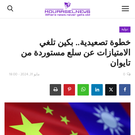
دولية
خطوة تصعيدية.. بكين تلغي
الأخبار
الامتيازات عن سلع مستوردة من
كتّابنا
تايوان
السعودية
0
مايو 31, 2024 - 18:00
اقتصاد
علوم وتكنولوجيا
رياضة
فيديو