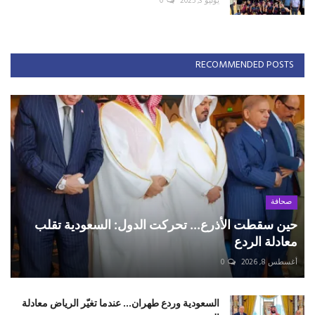
يوليو 3, 2025
0
RECOMMENDED POSTS
صحافة
حين سقطت الأذرع... تحركت الدول: السعودية تقلب
معادلة الردع
أغسطس 8, 2026
0
السعودية وردع طهران... عندما تغيّر الرياض معادلة