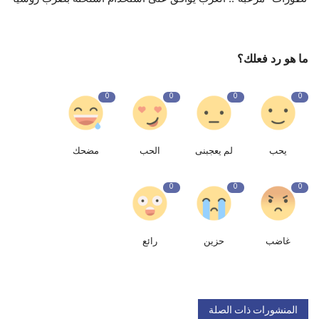
ما هو رد فعلك؟
0
0
0
0
يحب
لم يعجبنى
الحب
مضحك
0
0
0
غاضب
حزين
رائع
المنشورات ذات الصلة