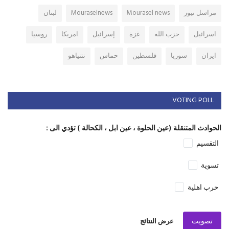
مراسل نيوز
Mourasel news
Mouraselnews
لبنان
اسرائيل
حزب الله
غزة
إسرائيل
امريكا
روسيا
ايران
سوريا
فلسطين
حماس
نتنياهو
VOTING POLL
الحوادث المتنقلة (عين الحلوة ، عين ابل ، الكحالة ) تؤدي الى :
التقسيم
تسوية
حرب اهلية
تصويت
عرض النتائج