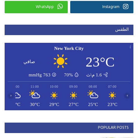
WhatsApp
Instagram
الطقس
New York City
23°C
صافي
1.6 م\ث
70%
763
mmHg
12:00
11:00
10:00
09:00
08:00
07:00
‹
›
C
31°C
30°C
29°C
27°C
25°C
23°C
POPULAR POSTS