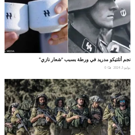
نجم أتلتيكو مدريد في ورطة بسبب "شعار نازي"
يوليو 5, 2024
0