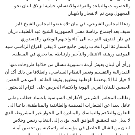
والخصومات والتباعد والفرقة والانقسام، خشية انزلاق لبنان نحو
حياة
المجهول ومن ثم الانفجار والانهيار.
ودعا المجلس الشرعي، في بيان تلاه عضو المجلس الشيخ فايز
سيف بعد اجتماع برئاسة مفتي الجمهورية الشيخ عبد اللطيف دريان
في دار الفتوى، النواب، الى أداء واجبهم الوطني والدستوري
بالمسارعة الى انتخاب رئيس جامع حتى لا يبقى الفراغ الرئاسي سيد
الموقف ورهينة الانتظار والتأخير وارتباطه بما يجري في المنطقة.
ورأى أن لبنان يعيش أزمة دستورية تتسلل من خلالها طروحات منها
الفيدرالية والتقسيم وتغيير النظام السياسي، وانطلاقا من ذلك أكد أن
لا خيار لنا إلا بوحدتنا الوطنية وتطبيق وثيقة الطائف التي هي الحصن
الحصين للبنان العربي الهوية والانتماء الحريص على التزام الدستور .
وطالب المجلس الشرعي الأطراف السياسية باعتماد خطاب وطني
عاقل بعيدا عن الشعارات المذهبية والطائفية والمناطقية، داعيا الى
التعاون والتلاحم والتماسك والمبادرة الى الحوار غير المشروط، الذي
لا بديل عنه لتحقيق التوافق الذي يؤدي إلى انتخاب رئيس وخلاص
لبنان من الشلل الحاصل في مؤسساته ولتمكينه من تحصين أمنه