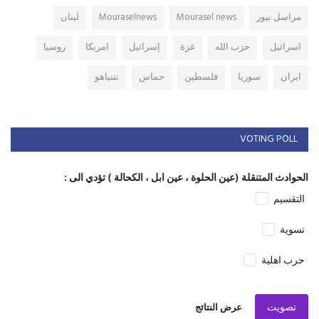
مراسل نيوز
Mourasel news
Mouraselnews
لبنان
اسرائيل
حزب الله
غزة
إسرائيل
امريكا
روسيا
ايران
سوريا
فلسطين
حماس
نتنياهو
VOTING POLL
الحوادث المتنقلة (عين الحلوة ، عين ابل ، الكحالة ) تؤدي الى :
التقسيم
تسوية
حرب اهلية
تصويت
عرض النتائج