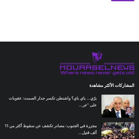
المشاركات الأكثر مشاهدة
برّي... باي باي؟ واشنطن تكسر جدار الصمت: عقوبات
على "عر...
مجزرة في الجنوب: مصادر تكشف عن سقوط أكثر من 11
ألف قتيل...