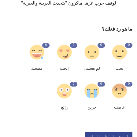
لوقف حرب غزة.. ماكرون "يتحدث العربية والعبرية"
ما هو رد فعلك؟
0
0
0
0
يحب
لم يعجبنى
الحب
مضحك
0
0
0
غاضب
حزين
رائع