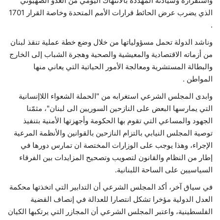
واستقراره وسيادته المهددة بالانتهاك اليومي من العدو الصهيوني
الذي يضرب عرض الحائط قرارات الأمم المتحدة وخاصة القرار 1701
.
وناشد الدولة تحمل مسؤولياتها من خلال وضع خطة عملية تنقذ لبنان
من أزماته الاقتصادية والمعيشية والصحية وهجرة الشباب إلى الخارج
والبطالة المستشرية ومعالجة الأمور الحياتية التي يعاني منها
المواطن .
وابدى المجلس الشرعي استغرابه من "الحملة الشعواء اللاإنسانية
التي يمارسها البعض على النازحين السوريين الى لبنان"، مثمّنا
الجهود والمساعي التي تقوم بها الحكومة وأجهزتها الأمنية بتنفيذ
توصية المجلس النيابي بالتزام النازحين بالقوانين والأنظمة المرعية
الإجراء، وهذا يوجب على الوزارات المختصة ان تمارس دورها في
إطار من النظام والقانون لتصويب وتصحيح المزايدات بين الفرقاء
السياسيين على الساحة اللبنانية.
في سياق آخر، أكد المجلس الشرعي أن التدابير التي اتخذتها محكمة
العدل الدولية مؤخرا تشكل انتصارا للعدالة في إنصاف القضية
الفلسطينية، واعتبر المجلس الشرعي أن المجازر التي يرتكبها الكيان