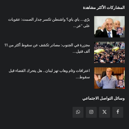
المشاركات الأكثر مشاهدة
برّي... باي باي؟ واشنطن تكسر جدار الصمت: عقوبات
على "عر...
مجزرة في الجنوب: مصادر تكشف عن سقوط أكثر من 11
ألف قتيل...
اعترافات وئام وهاب تهز لبنان.. هل يتحرك القضاء قبل
سقوط...
وسائل التواصل الاجتماعي