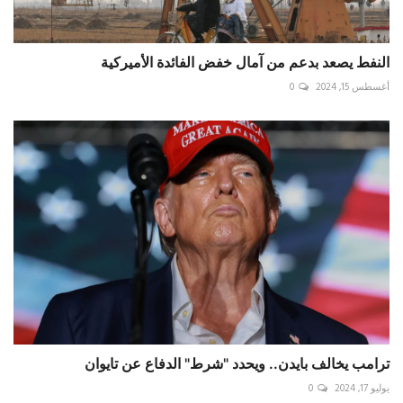
النفط يصعد بدعم من آمال خفض الفائدة الأميركية
أغسطس 15, 2024
0
ترامب يخالف بايدن.. ويحدد "شرط" الدفاع عن تايوان
يوليو 17, 2024
0