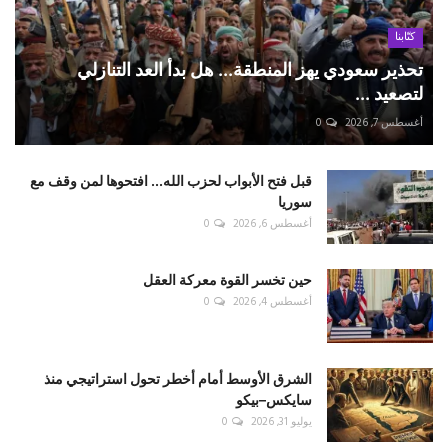
كتّابنا
تحذير سعودي يهز المنطقة... هل بدأ العد التنازلي
لتصعيد ...
أغسطس 7, 2026
0
قبل فتح الأبواب لحزب الله... افتحوها لمن وقف مع
سوريا
أغسطس 6, 2026
0
حين تخسر القوة معركة العقل
أغسطس 4, 2026
0
الشرق الأوسط أمام أخطر تحول استراتيجي منذ
سايكس–بيكو
يوليو 31, 2026
0