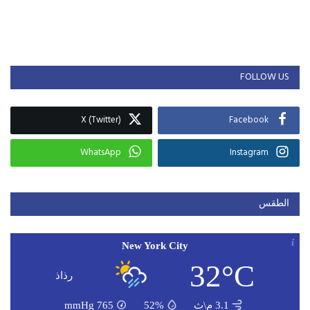
FOLLOW US
X (Twitter)
Facebook
WhatsApp
Instagram
الطقس
New York City
32°C
رذاذ
3.1 م\ث
52%
765
mmHg