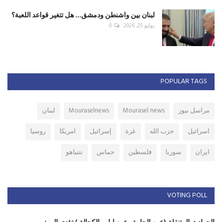
لبنان بين واشنطن ودمشق... هل تتغير قواعد اللعبة؟
يوليو 25, 2026
0
POPULAR TAGS
مراسل نيوز
Mourasel news
Mouraselnews
لبنان
اسرائيل
حزب الله
غزة
إسرائيل
امريكا
روسيا
ايران
سوريا
فلسطين
حماس
نتنياهو
VOTING POLL
الحوادث المتنقلة (عين الحلوة ، عين ابل ، الكحالة ) تؤدي الى :