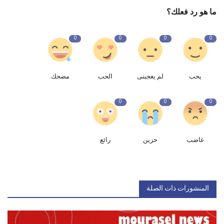
ما هو رد فعلك؟
0
0
0
0
يحب
لم يعجبنى
الحب
مضحك
0
0
0
غاضب
حزين
رائع
المنشورات ذات الصلة