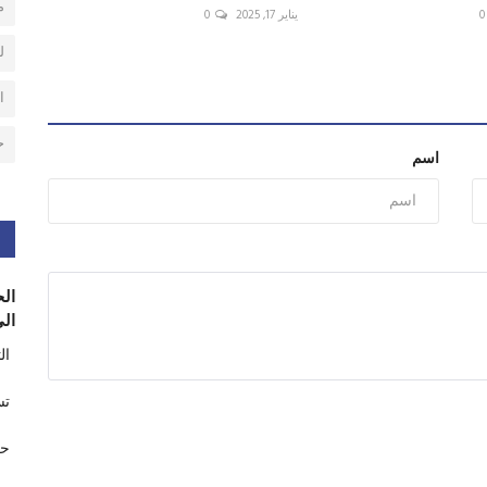
م
0
يناير 17, 2025
0
ل
ا
ح
اسم
الح
الى
ال
تس
حر