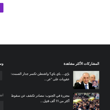
المشاركات الأكثر مشاهدة
وسا
برّي... باي باي؟ واشنطن تكسر جدار الصمت:
عقوبات على "عر...
اشت
مجزرة في الجنوب: مصادر تكشف عن سقوط
أكثر من 11 ألف قتيل...