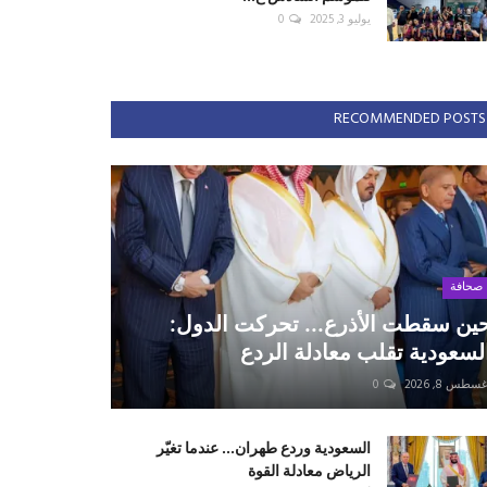
يوليو 3, 2025
0
RECOMMENDED POSTS
صحافة
ين سقطت الأذرع... تحركت الدول:
لسعودية تقلب معادلة الردع
سطس 8, 2026
0
السعودية وردع طهران... عندما تغيّر
الرياض معادلة القوة