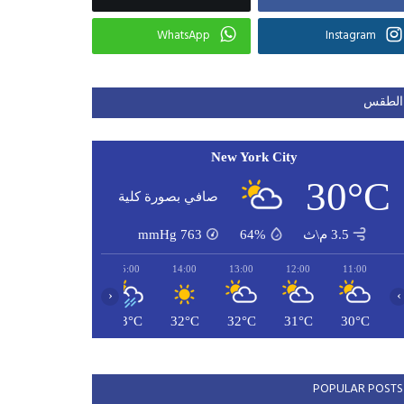
WhatsApp
Instagram
الطقس
New York City
30°C
صافي بصورة كلية
3.5 م\ث
64%
763
mmHg
17:00
16:00
15:00
14:00
13:00
12:00
11:00
‹
›
27°C
33°C
33°C
32°C
32°C
31°C
30°C
POPULAR POSTS