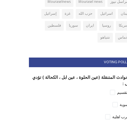
راسل نيوز
Mourasel news
Mouraselnews
بنان
اسرائيل
حزب الله
غزة
إسرائيل
مريكا
روسيا
ايران
سوريا
فلسطين
ماس
نتنياهو
VOTING POLL
وادث المتنقلة (عين الحلوة ، عين ابل ، الكحالة ) تؤدي
 :
تقسيم
وية
ب اهلية