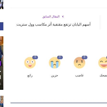
المقال السابق
أسهم اليابان ترتفع مقتفية أثر مكاسب وول ستريت
0
0
0
ح
ضحك
غاضب
حزين
رائع
ا
أغ