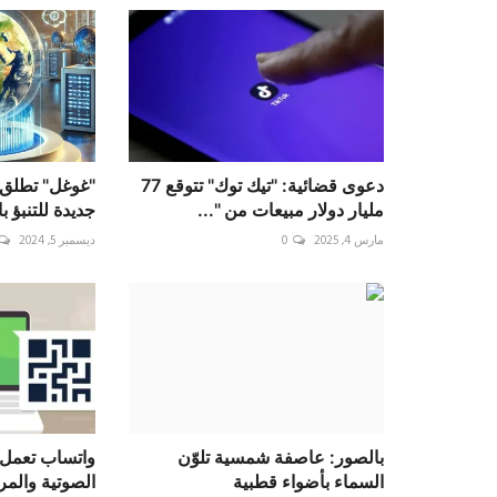
دعوى قضائية: "تيك توك" تتوقع 77
"غوغل" تطلق 
مليار دولار مبيعات من "...
جديدة للتنبؤ ب
مارس 4, 2025
0
ديسمبر 5, 2024
بالصور: عاصفة شمسية تلوّن
واتساب تعمل 
السماء بأضواء قطبية
الصوتية والمر