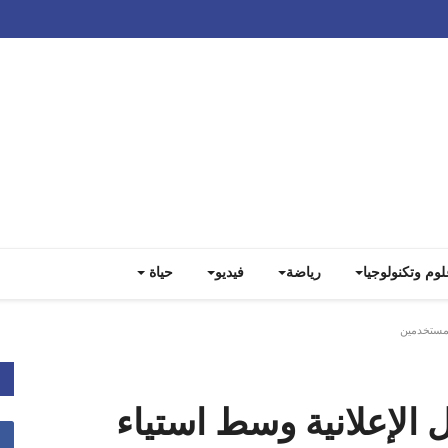
Track all markets on TradingView
لوم وتكنولوجيا
رياضة
فيديو
حياة
لمستخدمين
 الإعلانية وسط استياء