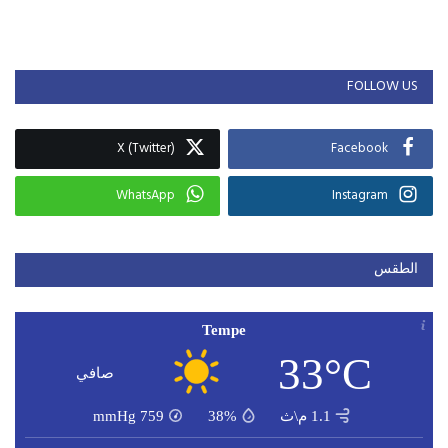
FOLLOW US
X (Twitter)
Facebook
WhatsApp
Instagram
الطقس
Tempe
33°C
صافي
1.1 م\ث
38%
759
mmHg