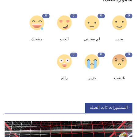
0
0
0
0
يحب
لم يعجبنى
الحب
مضحك
0
0
0
غاضب
حزين
رائع
المنشورات ذات الصلة