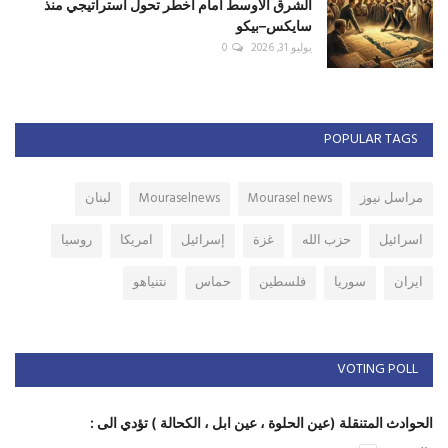
الشرق الأوسط أمام أخطر تحول استراتيجي منذ
سايكس–بيكو
يوليو 31, 2026
0
POPULAR TAGS
مراسل نيوز
Mourasel news
Mouraselnews
لبنان
اسرائيل
حزب الله
غزة
إسرائيل
امريكا
روسيا
ايران
سوريا
فلسطين
حماس
نتنياهو
VOTING POLL
الحوادث المتنقلة (عين الحلوة ، عين ابل ، الكحالة ) تؤدي الى :