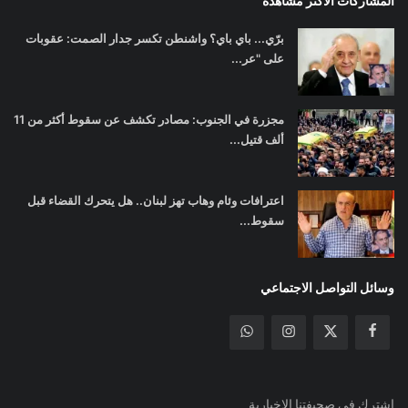
المشاركات الأكثر مشاهدة
برّي... باي باي؟ واشنطن تكسر جدار الصمت: عقوبات
على "عر...
مجزرة في الجنوب: مصادر تكشف عن سقوط أكثر من 11
ألف قتيل...
اعترافات وئام وهاب تهز لبنان.. هل يتحرك القضاء قبل
سقوط...
وسائل التواصل الاجتماعي
اشترك في صحيفتنا الإخبارية