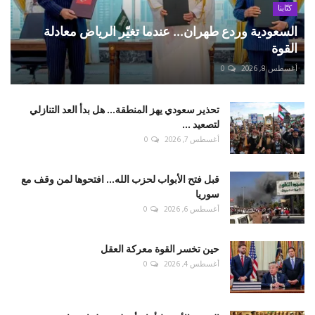
كتّابنا
السعودية وردع طهران... عندما تغيّر الرياض معادلة
القوة
أغسطس 8, 2026
0
تحذير سعودي يهز المنطقة... هل بدأ العد التنازلي
لتصعيد ...
أغسطس 7, 2026
0
قبل فتح الأبواب لحزب الله... افتحوها لمن وقف مع
سوريا
أغسطس 6, 2026
0
حين تخسر القوة معركة العقل
أغسطس 4, 2026
0