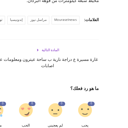
محيط سبعة كيلومترات من فوهة البركان.
العلامات:
Mouraselnews
مراسل نيوز
إندونيسيا
ثو
المادة التالية
غارة مسيرة ع دراجة نارية ب ساحة عيترون ومعلومات ع
اصابات
ما هو رد فعلك؟
0
0
0
0
يحب
لم يعجبنى
الحب
م