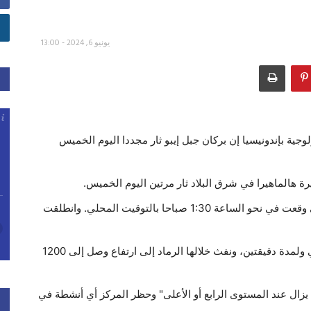
يونيو 6, 2024 - 13:00
وجية بإندونيسيا إن بركان جبل إيبو ثار مجددا اليوم الخميس
رة هالماهيرا في شرق البلاد ثار مرتين اليوم الخميس.
وأظهرت صور ولقطات من المركز أن ثورة البركان الأولى وقعت في نحو الساعة 1:30 صباحا بالتوقيت المحلي. وانطلقت
أما ثورته الثانية فكانت في الساعة 7:46 بالتوقيت المحلي ولمدة دقيقتين، ونفث خلالها الرماد إلى ارتفاع وصل إلى 1200
 يزال عند المستوى الرابع أو الأعلى" وحظر المركز أي أنشطة في