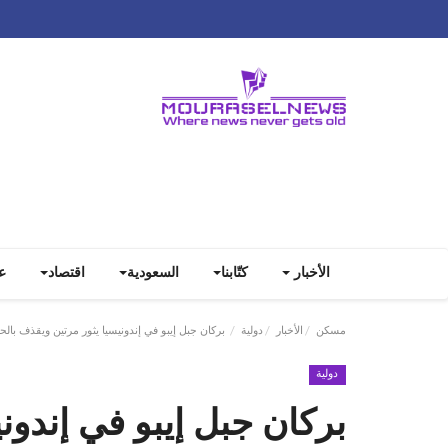
الأخبار
كتّابنا
السعودية
اقتصاد
ع
مسكن
الأخبار
دولية
بركان جبل إيبو في إندونيسيا يثور مرتين ويقذف بالح
دولية
بركان جبل إيبو في إندون