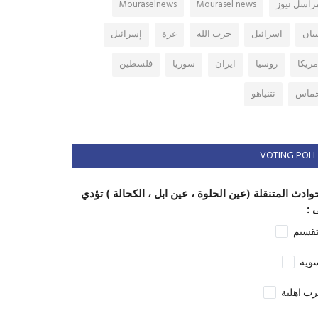
راسل نيوز
Mourasel news
Mouraselnews
بنان
اسرائيل
حزب الله
غزة
إسرائيل
مريكا
روسيا
ايران
سوريا
فلسطين
ماس
نتنياهو
VOTING POLL
وادث المتنقلة (عين الحلوة ، عين ابل ، الكحالة ) تؤدي
 :
تقسيم
وية
ب اهلية