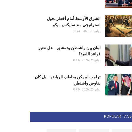
الشرق الأوسط أمام أخطر تحول
استراتيجي منذ سايكس–بيكو
يوليو 31, 2026
0
لبنان بين واشنطن ودمشق... هل تتغير
قواعد اللعبة؟
يوليو 25, 2026
0
ترامب لم يكن يخاطب الرياض... بل كان
يفاوض واشنطن
يوليو 25, 2026
0
POPULAR TAGS