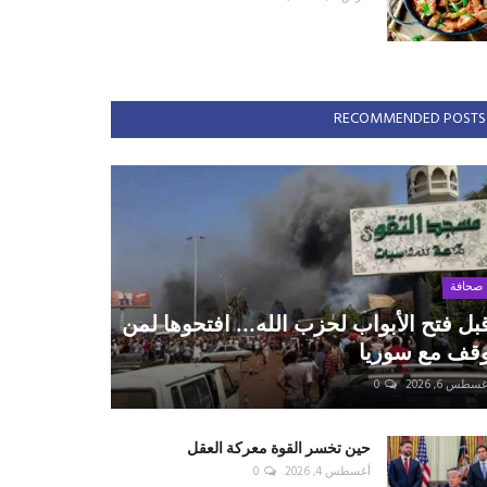
RECOMMENDED POSTS
صحافة
بل فتح الأبواب لحزب الله... افتحوها لمن
قف مع سوريا
سطس 6, 2026
0
حين تخسر القوة معركة العقل
أغسطس 4, 2026
0