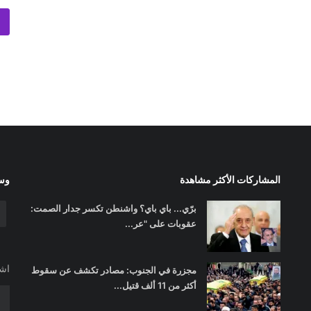
المشاركات الأكثر مشاهدة
وسا
برّي... باي باي؟ واشنطن تكسر جدار الصمت:
عقوبات على "عر...
اشت
مجزرة في الجنوب: مصادر تكشف عن سقوط
أكثر من 11 ألف قتيل...