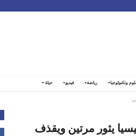
Track all markets on TradingView
لوم وتكنولوجيا
رياضة
فيديو
حياة
مم
يسيا يثور مرتين ويقذف