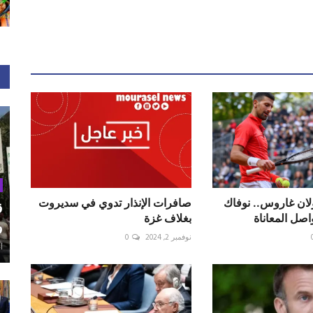
لان غاروس.. نوفاك
صافرات الإنذار تدوي في سديروت
ق
صل المعاناة
بغلاف غزة
و
نوفمبر 2, 2024
0
أغ