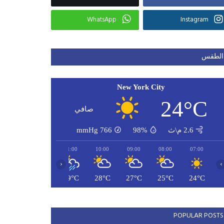
WhatsApp
Instagram
الطقس
New York City
24°C
صافي
2.6 م\ث
98%
766
mmHg
13:00
12:00
11:00
10:00
09:00
08:00
07:00
‹
›
31°C
30°C
29°C
28°C
27°C
25°C
24°C
POPULAR POSTS