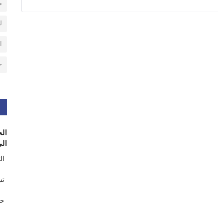
م
ل
ا
ح
الح
الى
ال
تس
حر