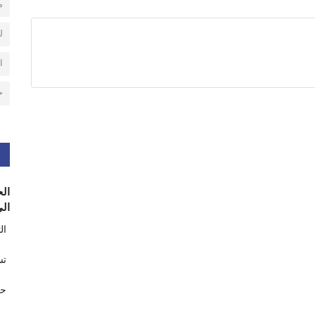
م
ل
ا
ح
الح
الى
ال
تس
حر