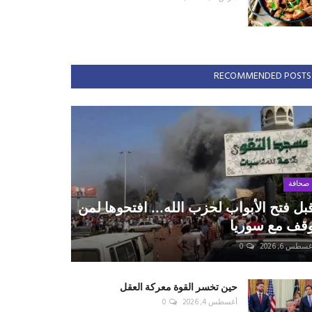
RECOMMENDED POSTS
صحافة
بل فتح الأبواب لحزب الله... افتحوها لمن
قف مع سوريا
سطس 6, 2026
0
حين تخسر القوة معركة العقل
أغسطس 4, 2026
0