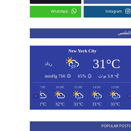
WhatsApp
Instagram
الطقس
New York City
31°C
رذاذ
3.8 م\ث
65%
766
mmHg
19:00
18:00
17:00
16:00
15:00
14:00
13:00
‹
›
31°C
31°C
32°C
32°C
31°C
31°C
31°C
POPULAR POSTS