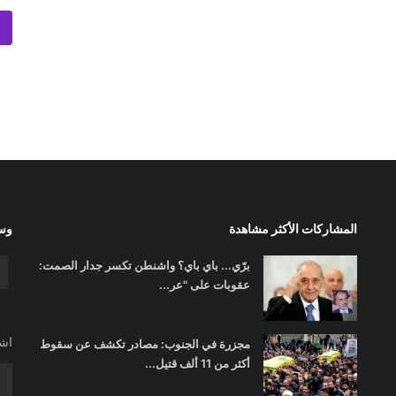
المشاركات الأكثر مشاهدة
وسا
برّي... باي باي؟ واشنطن تكسر جدار الصمت:
عقوبات على "عر...
اشت
مجزرة في الجنوب: مصادر تكشف عن سقوط
أكثر من 11 ألف قتيل...