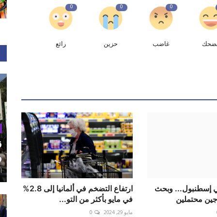
0
0
0
ضحك
غاضب
حزين
رائع
ق
و
أغ
ي إسطنبول... وبحث
ارتفاع التضخم في ألمانيا إلى 2.8%
ين محتملين
في مايو بأكثر من التو...
مايو 29, 2024
0