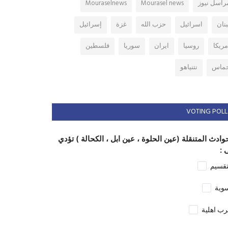
راسل نيوز
Mourasel news
Mouraselnews
بنان
اسرائيل
حزب الله
غزة
إسرائيل
مريكا
روسيا
ايران
سوريا
فلسطين
ماس
نتنياهو
VOTING POLL
وادث المتنقلة (عين الحلوة ، عين ابل ، الكحالة ) تؤدي
 :
تقسيم
وية
ب اهلية