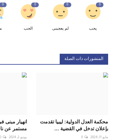
0
0
0
0
يحب
لم يعجبنى
الحب
م
المنشورات ذات الصلة
محكمة العدل الدولية: ليبيا تقدمت
انهيار مبنى ف
بإعلان تدخل في القضية ...
مستمر عن ناج
مايو 11, 2024
0
يونيو 2, 2024
0