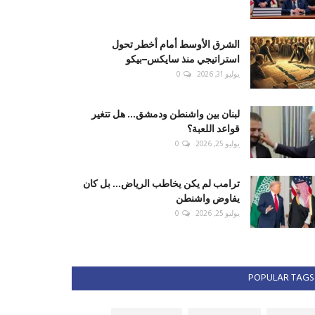
الشرق الأوسط أمام أخطر تحول
استراتيجي منذ سايكس–بيكو
يوليو 31, 2026
0
لبنان بين واشنطن ودمشق... هل تتغير
قواعد اللعبة؟
يوليو 25, 2026
0
ترامب لم يكن يخاطب الرياض... بل كان
يفاوض واشنطن
يوليو 25, 2026
0
POPULAR TAGS