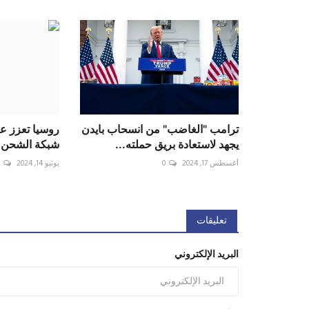
ترامب "الغاضب" من انسحاب بايدن
روسيا تعزز عا
يجهد لاستعادة بريق حملته...
شبكة الشحن و
أغسطس 17, 2024
0
يونيو 14, 2024
0
تعليقات
البريد الإلكتروني