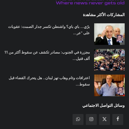
المشاركات الأكثر مشاهدة
برّي... باي باي؟ واشنطن تكسر جدار الصمت: عقوبات
على "عر...
مجزرة في الجنوب: مصادر تكشف عن سقوط أكثر من 11
ألف قتيل...
اعترافات وئام وهاب تهز لبنان.. هل يتحرك القضاء قبل
سقوط...
وسائل التواصل الاجتماعي