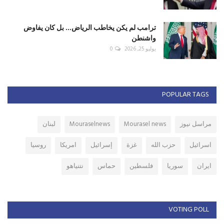
ترامب لم يكن يخاطب الرياض... بل كان يفاوض
واشنطن
يوليو 25, 2026
0
POPULAR TAGS
مراسل نيوز
Mourasel news
Mouraselnews
لبنان
اسرائيل
حزب الله
غزة
إسرائيل
امريكا
روسيا
ايران
سوريا
فلسطين
حماس
نتنياهو
VOTING POLL