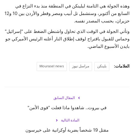
وهذه الجولة هي الثامنة لبلينكن في المنطقة منذ بدء النزاع في
حياة
السابع من أكتوبر، وستشمل تل أبيب ومصر وقطر والأردن بين 10 و12
حزيران، بحسب المصدر نفسه.
وتأتي الجولة في الوقت الذي تحاول واشنطن الضغط على "إسرائيل"
وحماس للقبول باقتراح لوقف إطلاق النار أعلنه الرئيس الأميركي جو
بايدن الأسبوع الماضي.
العلامات:
بلينكن
مراسل نيوز
Mourasel news
المقال السابق
في بيروت.. شاهدوا ماذا فعلت "قوى الأمن"
المادة التالية
مقتل 19 شخصاً بضربة أوكرانية على خيرسون