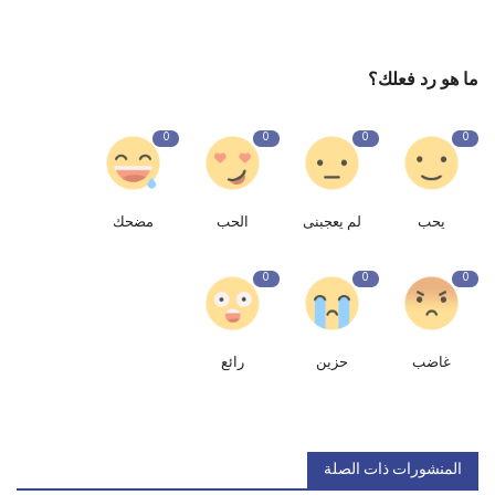
ما هو رد فعلك؟
0
0
0
0
يحب
لم يعجبنى
الحب
مضحك
0
0
0
غاضب
حزين
رائع
المنشورات ذات الصلة