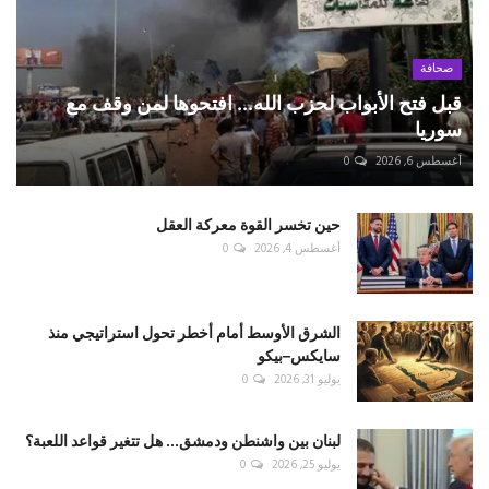
صحافة
قبل فتح الأبواب لحزب الله... افتحوها لمن وقف مع
سوريا
أغسطس 6, 2026
0
حين تخسر القوة معركة العقل
أغسطس 4, 2026
0
الشرق الأوسط أمام أخطر تحول استراتيجي منذ
سايكس–بيكو
يوليو 31, 2026
0
لبنان بين واشنطن ودمشق... هل تتغير قواعد اللعبة؟
يوليو 25, 2026
0