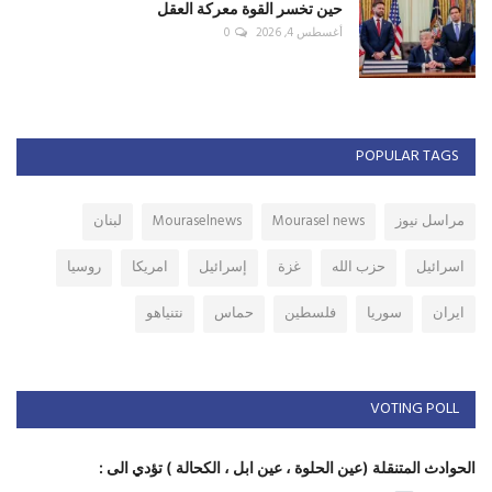
حين تخسر القوة معركة العقل
أغسطس 4, 2026
0
POPULAR TAGS
مراسل نيوز
Mourasel news
Mouraselnews
لبنان
اسرائيل
حزب الله
غزة
إسرائيل
امريكا
روسيا
ايران
سوريا
فلسطين
حماس
نتنياهو
VOTING POLL
الحوادث المتنقلة (عين الحلوة ، عين ابل ، الكحالة ) تؤدي الى :