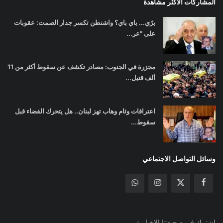
المشاركات الأكثر مشاهدة
برّي... باي باي؟ واشنطن تكسر جدار الصمت: عقوبات
على "عر...
مجزرة في الجنوب: مصادر تكشف عن سقوط أكثر من 11
ألف قتيل...
اعترافات وئام وهاب تهز لبنان.. هل يتحرك القضاء قبل
سقوط...
وسائل التواصل الاجتماعي