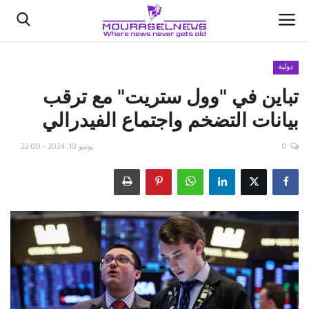
دولية
تباين في "وول ستريت" مع ترقب
الأخبار
بيانات التضخم واجتماع الفيدرالي
كتّابنا
0
يونيو 10, 2024 - 22:00
السعودية
اقتصاد
علوم وتكنولوجيا
رياضة
فيديو