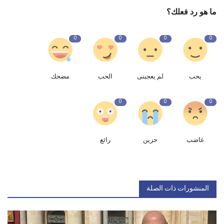
ما هو رد فعلك؟
0
0
0
0
يحب
لم يعجبنى
الحب
مضحك
0
0
0
غاضب
حزين
رائع
المنشورات ذات الصلة