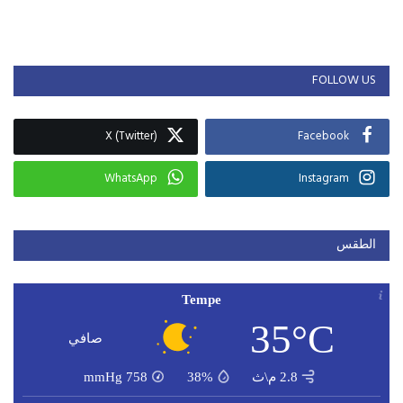
FOLLOW US
X (Twitter)
Facebook
WhatsApp
Instagram
الطقس
Tempe
35°C
صافي
2.8 م\ث
38%
758
mmHg