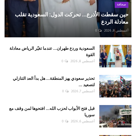
صحافة
حين سقطت الأذرع... تحركت الدول: السعودية تقلب
معادلة الردع
أغسطس 8, 2026
0
السعودية وردع طهران... عندما تغيّر الرياض معادلة
القوة
أغسطس 8, 2026
0
تحذير سعودي يهز المنطقة... هل بدأ العد التنازلي
لتصعيد ...
أغسطس 7, 2026
0
قبل فتح الأبواب لحزب الله... افتحوها لمن وقف مع
سوريا
أغسطس 6, 2026
0