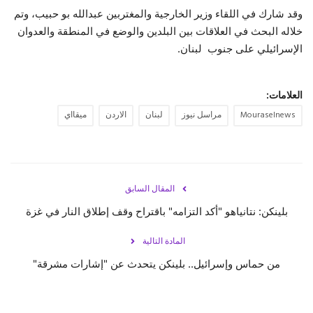
وقد شارك في اللقاء وزير الخارجية والمغتربين عبدالله بو حبيب، وتم
حياة
خلاله البحث في العلاقات بين البلدين والوضع في المنطقة والعدوان
الإسرائيلي على جنوب لبنان.
العلامات:
Mouraselnews
مراسل نيوز
لبنان
الاردن
ميقااي
المقال السابق
بلينكن: نتانياهو "أكد التزامه" باقتراح وقف إطلاق النار في غزة
المادة التالية
من حماس وإسرائيل.. بلينكن يتحدث عن "إشارات مشرقة"