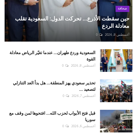
صحافة
حين سقطت الأذرع... تحركت الدول: السعودية تقلب
معادلة الردع
أغسطس 8, 2026
0
السعودية وردع طهران... عندما تغيّر الرياض معادلة
القوة
أغسطس 8, 2026
0
تحذير سعودي يهز المنطقة... هل بدأ العد التنازلي
لتصعيد ...
أغسطس 7, 2026
0
قبل فتح الأبواب لحزب الله... افتحوها لمن وقف مع
سوريا
أغسطس 6, 2026
0