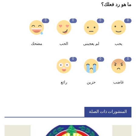
ما هو رد فعلك؟
0
0
0
0
يحب
لم يعجبنى
الحب
مضحك
0
0
0
غاضب
حزين
رائع
المنشورات ذات الصلة