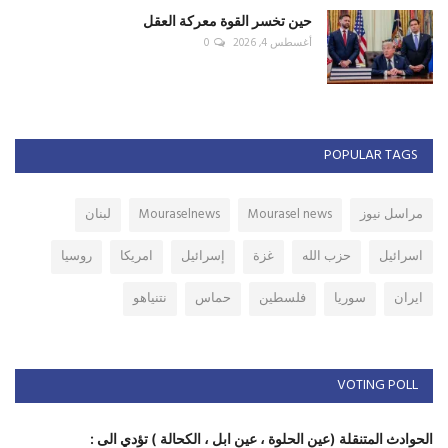
حين تخسر القوة معركة العقل
أغسطس 4, 2026
0
POPULAR TAGS
مراسل نيوز
Mourasel news
Mouraselnews
لبنان
اسرائيل
حزب الله
غزة
إسرائيل
امريكا
روسيا
ايران
سوريا
فلسطين
حماس
نتنياهو
VOTING POLL
الحوادث المتنقلة (عين الحلوة ، عين ابل ، الكحالة ) تؤدي الى :