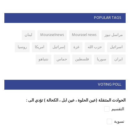
POPULAR TAGS
مراسل نيوز
Mourasel news
Mouraselnews
لبنان
اسرائيل
حزب الله
غزة
إسرائيل
امريكا
روسيا
ايران
سوريا
فلسطين
حماس
نتنياهو
VOTING POLL
الحوادث المتنقلة (عين الحلوة ، عين ابل ، الكحالة ) تؤدي الى :
التقسيم
تسوية