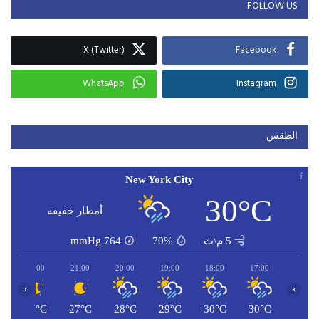
FOLLOW US
X (Twitter)
Facebook
WhatsApp
Instagram
الطقس
New York City
30°C
أمطار خفيفة
5 م\ث
70%
764
mmHg
22:00
21:00
20:00
19:00
18:00
17:00
‹
›
C
27°C
27°C
28°C
29°C
30°C
30°C