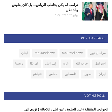
ترامب لم يكن يخاطب الرياض... بل كان يفاوض
واشنطن
يوليو 25, 2026
0
POPULAR TAGS
مراسل نيوز
Mourasel news
Mouraselnews
لبنان
اسرائيل
حزب الله
غزة
إسرائيل
امريكا
روسيا
ايران
سوريا
فلسطين
حماس
نتنياهو
VOTING POLL
الحوادث المتنقلة (عين الحلوة ، عين ابل ، الكحالة ) تؤدي الى :