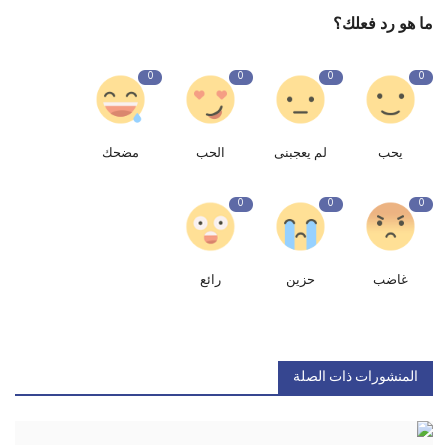
ما هو رد فعلك؟
0
0
0
0
يحب
لم يعجبنى
الحب
مضحك
0
0
0
غاضب
حزين
رائع
المنشورات ذات الصلة