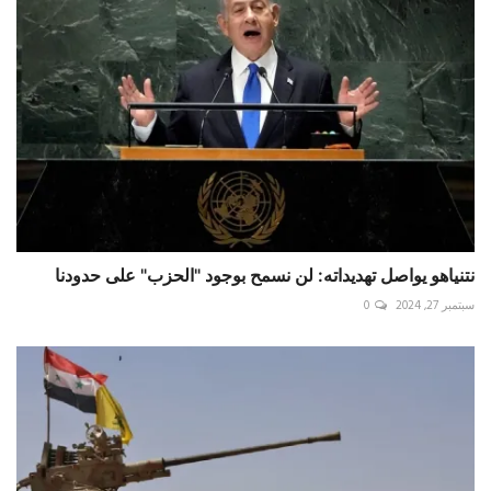
نتنياهو يواصل تهديداته: لن نسمح بوجود "الحزب" على حدودنا
سبتمبر 27, 2024
0