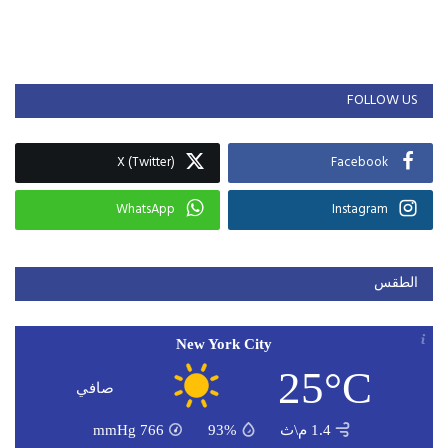
FOLLOW US
X (Twitter)
Facebook
WhatsApp
Instagram
الطقس
New York City
25°C
صافي
1.4 م\ث
93%
766
mmHg