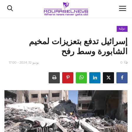
دولية
إسرائيل تدفع بتعزيزات لمخيم
الأخبار
الشابورة وسط رفح
كتّابنا
0
يونيو 12, 2024 - 17:00
السعودية
اقتصاد
علوم وتكنولوجيا
رياضة
فيديو