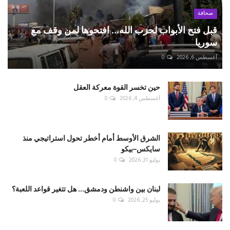
صحافة
قبل فتح الأبواب لحزب الله... افتحوها لمن وقف مع
سوريا
أغسطس 6, 2026
0
حين تخسر القوة معركة العقل
أغسطس 4, 2026
0
الشرق الأوسط أمام أخطر تحول استراتيجي منذ
سايكس–بيكو
يوليو 31, 2026
0
لبنان بين واشنطن ودمشق... هل تتغير قواعد اللعبة؟
يوليو 25, 2026
0