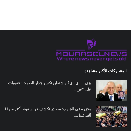
المشاركات الأكثر مشاهدة
برّي... باي باي؟ واشنطن تكسر جدار الصمت: عقوبات
على "عر...
مجزرة في الجنوب: مصادر تكشف عن سقوط أكثر من 11
ألف قتيل...