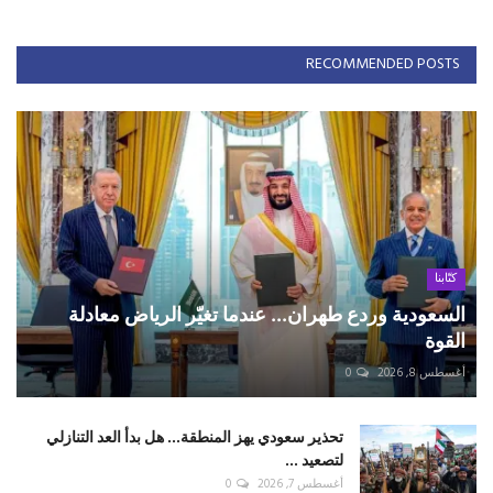
RECOMMENDED POSTS
كتّابنا
السعودية وردع طهران... عندما تغيّر الرياض معادلة
القوة
أغسطس 8, 2026
0
تحذير سعودي يهز المنطقة... هل بدأ العد التنازلي
لتصعيد ...
أغسطس 7, 2026
0