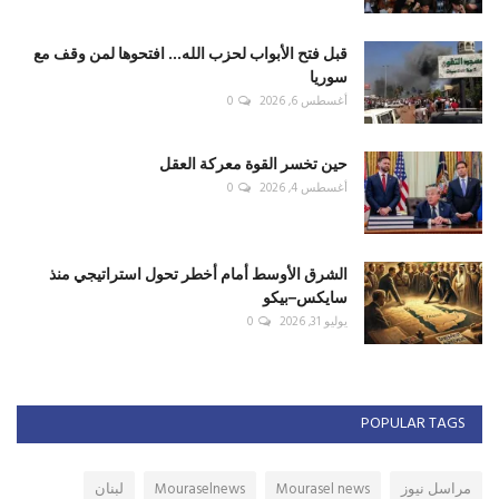
قبل فتح الأبواب لحزب الله... افتحوها لمن وقف مع
سوريا
أغسطس 6, 2026
0
حين تخسر القوة معركة العقل
أغسطس 4, 2026
0
الشرق الأوسط أمام أخطر تحول استراتيجي منذ
سايكس–بيكو
يوليو 31, 2026
0
POPULAR TAGS
مراسل نيوز
Mourasel news
Mouraselnews
لبنان