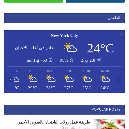
الطقس
New York City
24°C
غائم في أغلب الأحيان
2.8 م\ث
95%
763
mmHg
12:00
11:00
10:00
09:00
08:00
07:00
‹
›
C
30°C
29°C
28°C
27°C
25°C
24°C
POPULAR POSTS
طريقة عمل رولات الباذنجان بالصوص الأحمر
مارس 21, 2025
0