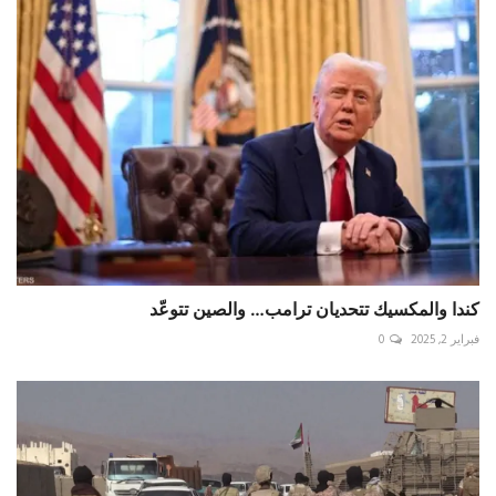
كندا والمكسيك تتحديان ترامب… والصين تتوعّد
فبراير 2, 2025
0