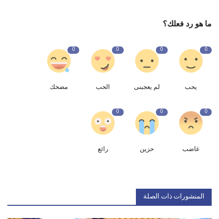
ما هو رد فعلك؟
0
0
0
0
يحب
لم يعجبنى
الحب
مضحك
0
0
0
غاضب
حزين
رائع
المنشورات ذات الصلة