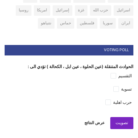
اسرائيل
حزب الله
غزة
إسرائيل
امريكا
روسيا
ايران
سوريا
فلسطين
حماس
نتنياهو
VOTING POLL
الحوادث المتنقلة (عين الحلوة ، عين ابل ، الكحالة ) تؤدي الى :
التقسيم
تسوية
حرب اهلية
تصويت
عرض النتائج