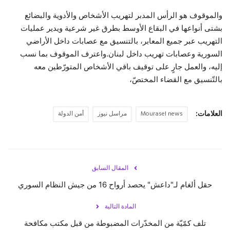
والموقوف هو الرأس المدبر لتهريب الأشخاص والأدوية والبضائع
حياة
بشتى أنواعها في البقاع الأوسط بطرق غير شرعية ويدير عمليات
التهريب عبر جميع المعابر، بالتنسيق مع عصابات داخل الأراضي
السورية وعصابات تهريب داخل لبنان.واعترف الموقوف بما نسب
إليه، والعمل جارٍ على توقيف باقي الأشخاص المتورّطين معه
بالتّنسيق مع القضاء المختصّ،
العلامات:
Mourasel news
مراسل نيوز
أمن الدولة
المقال السابق
حقل ألغام لـ"داعش" يحصد أرواح 16 من جيش النظام السوري
المادة التالية
تلف كمّيّة من المخدّرات المضبوطة من قبل مكتب مكافحة