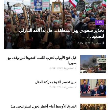
كتّابنا
تحذير سعودي يهز المنطقة... هل بدأ العد التنازلي
لتصعيد ...
أغسطس 7, 2026
0
قبل فتح الأبواب لحزب الله... افتحوها لمن وقف مع
سوريا
أغسطس 6, 2026
0
حين تخسر القوة معركة العقل
أغسطس 4, 2026
0
الشرق الأوسط أمام أخطر تحول استراتيجي منذ