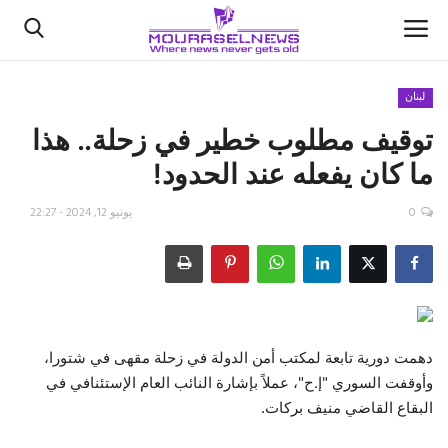
لبنان
توقيف مطلوب خطير في زحلة.. هذا
الأخبار
ما كان يفعله عند الحدود!
كتّابنا
0
يونيو 12, 2024 - 22:27
السعودية
اقتصاد
علوم وتكنولوجيا
دهمت دورية تابعة لمكتب أمن الدولة في زحلة مقهى في شتورا،
وأوقفت السوري "إ.ح"، عملاً بإشارة النائب العام الإستئنافي في
رياضة
البقاع القاضي منيف بركات.
فيديو