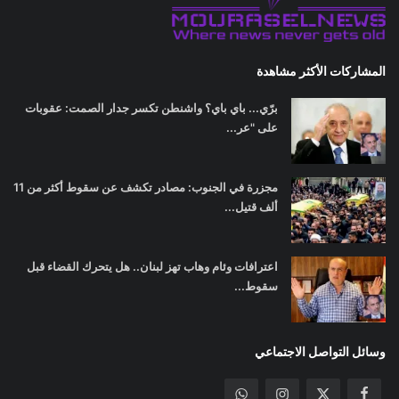
المشاركات الأكثر مشاهدة
برّي... باي باي؟ واشنطن تكسر جدار الصمت: عقوبات
على "عر...
مجزرة في الجنوب: مصادر تكشف عن سقوط أكثر من 11
ألف قتيل...
اعترافات وئام وهاب تهز لبنان.. هل يتحرك القضاء قبل
سقوط...
وسائل التواصل الاجتماعي