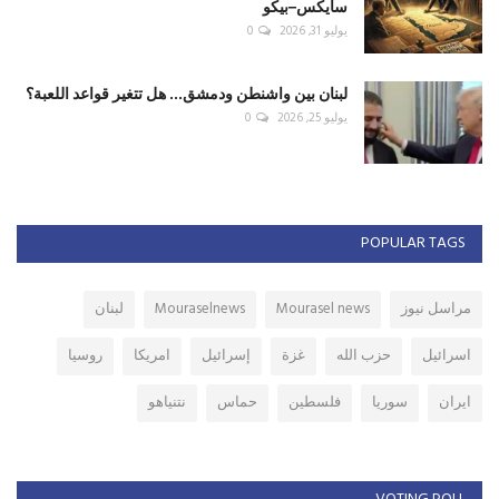
سايكس–بيكو
يوليو 31, 2026
0
لبنان بين واشنطن ودمشق... هل تتغير قواعد اللعبة؟
يوليو 25, 2026
0
POPULAR TAGS
مراسل نيوز
Mourasel news
Mouraselnews
لبنان
اسرائيل
حزب الله
غزة
إسرائيل
امريكا
روسيا
ايران
سوريا
فلسطين
حماس
نتنياهو