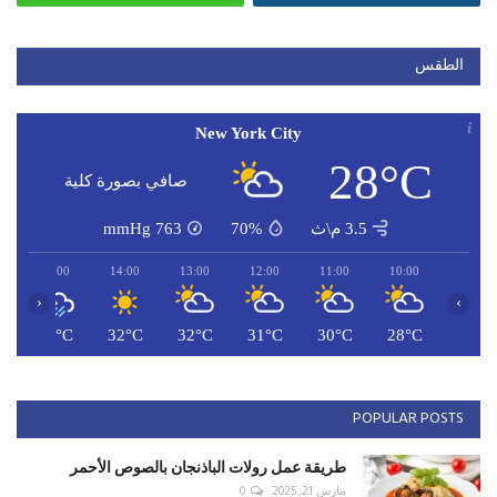
الطقس
New York City
28°C
صافي بصورة كلية
3.5 م\ث
70%
763
mmHg
15:00
14:00
13:00
12:00
11:00
10:00
‹
›
C
33°C
32°C
32°C
31°C
30°C
28°C
POPULAR POSTS
طريقة عمل رولات الباذنجان بالصوص الأحمر
مارس 21, 2025
0