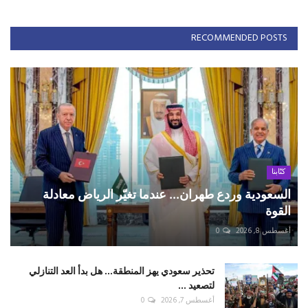
RECOMMENDED POSTS
كتّابنا
السعودية وردع طهران... عندما تغيّر الرياض معادلة
القوة
أغسطس 8, 2026
0
تحذير سعودي يهز المنطقة... هل بدأ العد التنازلي
لتصعيد ...
أغسطس 7, 2026
0