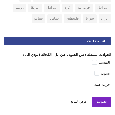
اسرائيل
حزب الله
غزة
إسرائيل
امريكا
روسيا
ايران
سوريا
فلسطين
حماس
نتنياهو
VOTING POLL
الحوادث المتنقلة (عين الحلوة ، عين ابل ، الكحالة ) تؤدي الى :
التقسيم
تسوية
حرب اهلية
تصويت
عرض النتائج