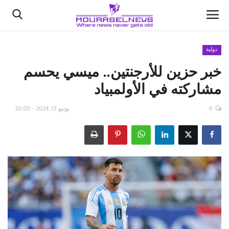
دولية
خبر حزين للأرجنتين.. ميسي يحسم
الأخبار
مشاركته في الأولمبياد
كتّابنا
0
يونيو 13, 2024 - 20:00
السعودية
اقتصاد
علوم وتكنولوجيا
رياضة
فيديو