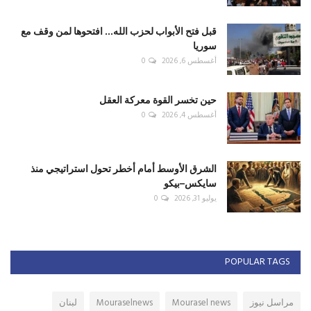
قبل فتح الأبواب لحزب الله... افتحوها لمن وقف مع
سوريا
أغسطس 6, 2026
0
حين تخسر القوة معركة العقل
أغسطس 4, 2026
0
الشرق الأوسط أمام أخطر تحول استراتيجي منذ
سايكس–بيكو
يوليو 31, 2026
0
POPULAR TAGS
مراسل نيوز
Mourasel news
Mouraselnews
لبنان