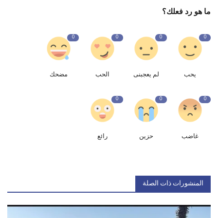
ما هو رد فعلك؟
0
0
0
0
يحب
لم يعجبنى
الحب
مضحك
0
0
0
غاضب
حزين
رائع
المنشورات ذات الصلة