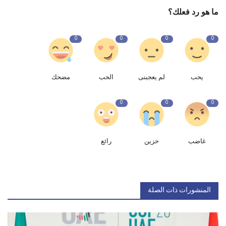
ما هو رد فعلك؟
0
0
0
0
يحب
لم يعجبنى
الحب
مضحك
0
0
0
غاضب
حزين
رائع
المنشورات ذات الصلة