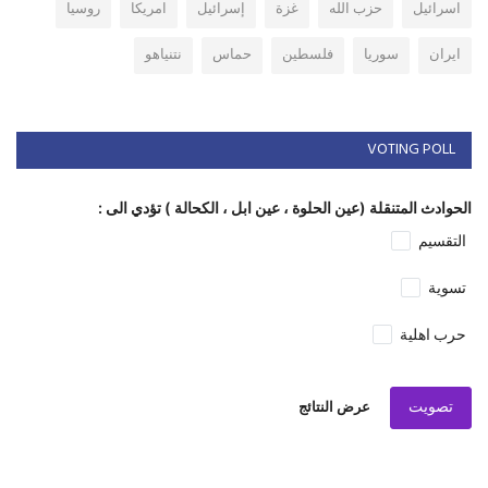
اسرائيل
حزب الله
غزة
إسرائيل
امريكا
روسيا
ايران
سوريا
فلسطين
حماس
نتنياهو
VOTING POLL
الحوادث المتنقلة (عين الحلوة ، عين ابل ، الكحالة ) تؤدي الى :
التقسيم
تسوية
حرب اهلية
تصويت
عرض النتائج