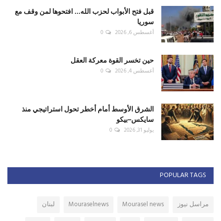
قبل فتح الأبواب لحزب الله... افتحوها لمن وقف مع
سوريا
أغسطس 6, 2026
0
حين تخسر القوة معركة العقل
أغسطس 4, 2026
0
الشرق الأوسط أمام أخطر تحول استراتيجي منذ
سايكس–بيكو
يوليو 31, 2026
0
POPULAR TAGS
مراسل نيوز
Mourasel news
Mouraselnews
لبنان