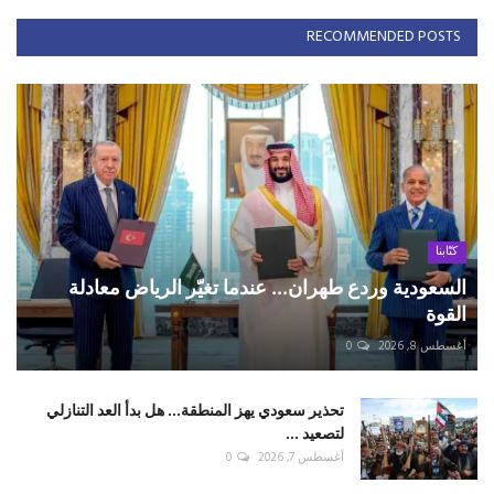
RECOMMENDED POSTS
كتّابنا
السعودية وردع طهران... عندما تغيّر الرياض معادلة
القوة
أغسطس 8, 2026
0
تحذير سعودي يهز المنطقة... هل بدأ العد التنازلي
لتصعيد ...
أغسطس 7, 2026
0