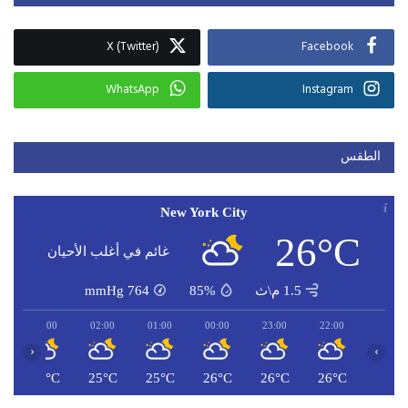
X (Twitter)
Facebook
WhatsApp
Instagram
الطقس
New York City
26°C
غائم في أغلب الأحيان
1.5 م\ث
85%
764
mmHg
03:00
02:00
01:00
00:00
23:00
22:00
‹
›
C
25°C
25°C
25°C
26°C
26°C
26°C