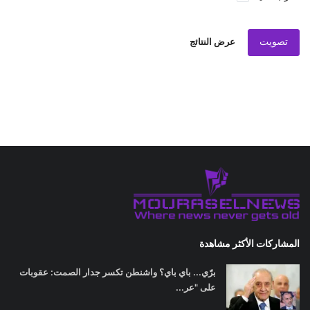
تصويت
عرض النتائج
المشاركات الأكثر مشاهدة
برّي... باي باي؟ واشنطن تكسر جدار الصمت: عقوبات
على "عر...