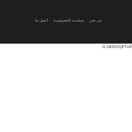
من نحن
سياسـة الخصوصيـة
اتصل بنا
G-GKD5VQPTGP