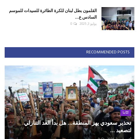
القلمون بطل لبنان للكرة الطائرة للسيدات للموسم
السادس ع...
يوليو 3, 2025
0
RECOMMENDED POSTS
كتّابنا
تحذير سعودي يهز المنطقة... هل بدأ العد التنازلي
لتصعيد ...