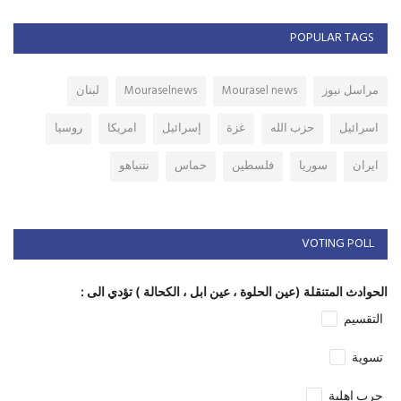
POPULAR TAGS
مراسل نيوز
Mourasel news
Mouraselnews
لبنان
اسرائيل
حزب الله
غزة
إسرائيل
امريكا
روسيا
ايران
سوريا
فلسطين
حماس
نتنياهو
VOTING POLL
الحوادث المتنقلة (عين الحلوة ، عين ابل ، الكحالة ) تؤدي الى :
التقسيم
تسوية
حرب اهلية