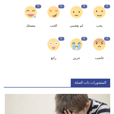
0
0
0
0
يحب
لم يعجبنى
الحب
مضحك
0
0
0
غاضب
حزين
رائع
المنشورات ذات الصلة