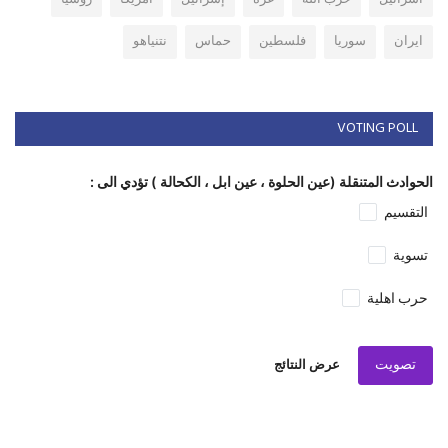
ايران
سوريا
فلسطين
حماس
نتنياهو
VOTING POLL
الحوادث المتنقلة (عين الحلوة ، عين ابل ، الكحالة ) تؤدي الى :
التقسيم
تسوية
حرب اهلية
تصويت
عرض النتائج