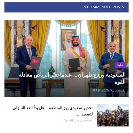
RECOMMENDED POSTS
كتّابنا
السعودية وردع طهران... عندما تغيّر الرياض معادلة
القوة
أغسطس 8, 2026
0
تحذير سعودي يهز المنطقة... هل بدأ العد التنازلي
لتصعيد ...
أغسطس 7, 2026
0