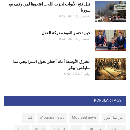
قبل فتح الأبواب لحزب الله... افتحوها لمن وقف مع
سوريا
أغسطس 6, 2026
0
حين تخسر القوة معركة العقل
أغسطس 4, 2026
0
الشرق الأوسط أمام أخطر تحول استراتيجي منذ
سايكس–بيكو
يوليو 31, 2026
0
POPULAR TAGS
مراسل نيوز
Mourasel news
Mouraselnews
لبنان
اسرائيل
حزب الله
غزة
إسرائيل
امريكا
روسيا