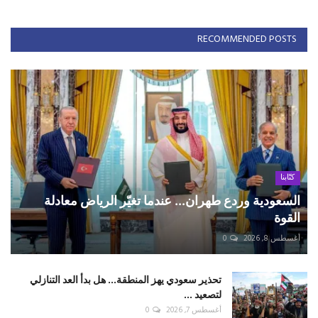
RECOMMENDED POSTS
كتّابنا
السعودية وردع طهران... عندما تغيّر الرياض معادلة
القوة
أغسطس 8, 2026
0
تحذير سعودي يهز المنطقة... هل بدأ العد التنازلي
لتصعيد ...
أغسطس 7, 2026
0