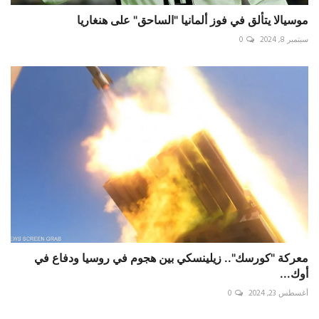
موسيالا يتألق في فوز ألمانيا "الساحق" على هنغاريا
سبتمبر 8, 2024
0
معركة "كورسك".. زيلينسكي بين هجوم في روسيا ودفاع في
أوك...
أغسطس 23, 2024
0