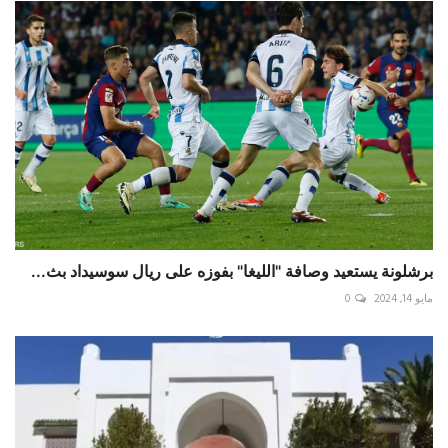
برشلونة يستعيد وصافة "الليغا" بفوزه على ريال سوسيداد بث...
مايو 14, 2024
0