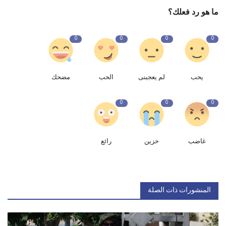
ما هو رد فعلك؟
0
0
0
0
يحب
لم يعجبنى
الحب
مضحك
0
0
0
غاضب
حزين
رائع
المنشورات ذات الصلة