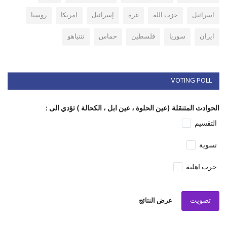
اسرائيل
حزب الله
غزة
إسرائيل
امريكا
روسيا
ايران
سوريا
فلسطين
حماس
نتنياهو
VOTING POLL
الحوادث المتنقلة (عين الحلوة ، عين ابل ، الكحالة ) تؤدي الى :
التقسيم
تسوية
حرب اهلية
تصويت
عرض النتائج