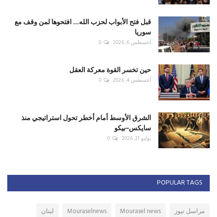
قبل فتح الأبواب لحزب الله... افتحوها لمن وقف مع
سوريا
أغسطس 6, 2026
0
حين تخسر القوة معركة العقل
أغسطس 4, 2026
0
الشرق الأوسط أمام أخطر تحول استراتيجي منذ
سايكس–بيكو
يوليو 31, 2026
0
POPULAR TAGS
مراسل نيوز
Mourasel news
Mouraselnews
لبنان