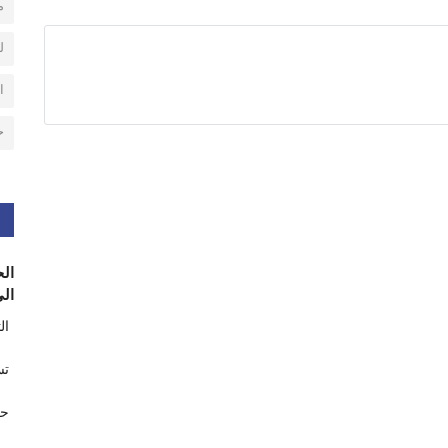
م
ل
ا
ح
الح
الى
ال
تس
حر