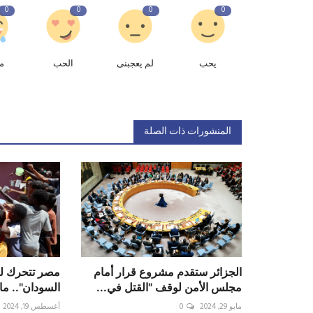
0
0
0
0
يحب
لم يعجبنى
الحب
م
المنشورات ذات الصلة
الجزائر ستقدم مشروع قرار أمام
مصر تتحرك لم
مجلس الأمن لوقف "القتل في...
السودان".. ما
مايو 29, 2024
0
أغسطس 19, 2024