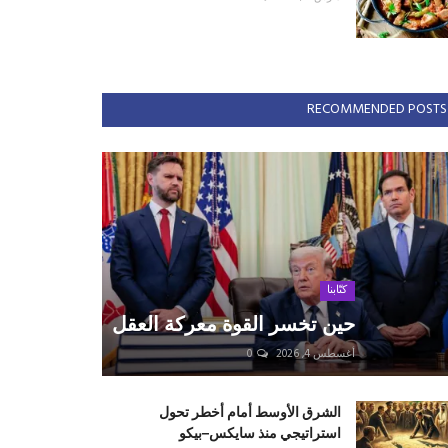
RECOMMENDED POSTS
كتّابنا
حين تخسر القوة معركة العقل
أغسطس 4, 2026
0
الشرق الأوسط أمام أخطر تحول
استراتيجي منذ سايكس–بيكو