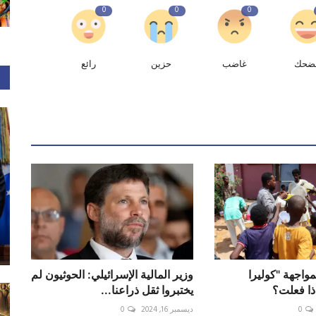
0
0
0
ضحك
غاضب
حزين
رائع
واجهة "كوليرا
وزير المالية الإسرائيلي: الحوثيون لم
ذا فعلت؟
يختبروا ثقل ذراعنا...
0
ديسمبر 16, 2024
0