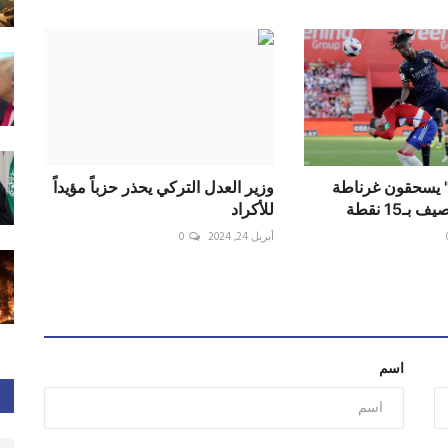
ي" يسحقون غرناطة
وزير العدل التركي يحذر حزباً مؤيداً
بـ15 نقطة
للأكراد
أبريل 24, 2024
0
اسم