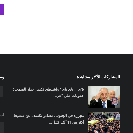
المشاركات الأكثر مشاهدة
وسا
برّي... باي باي؟ واشنطن تكسر جدار الصمت:
عقوبات على "عر...
اشت
مجزرة في الجنوب: مصادر تكشف عن سقوط
أكثر من 11 ألف قتيل...