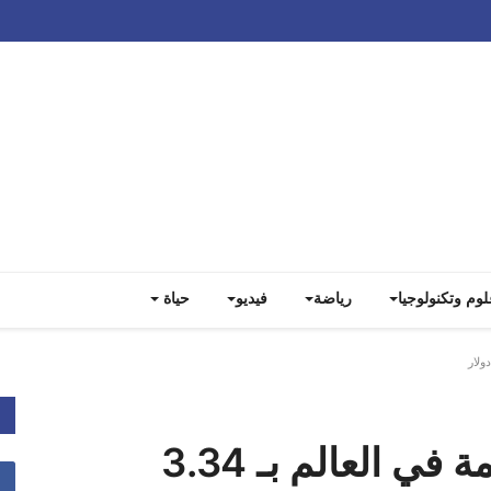
Track all markets on TradingView
لوم وتكنولوجيا
رياضة
فيديو
حياة
"إنفيديا" تصبح الأعلى قيمة في العالم بـ 3.34