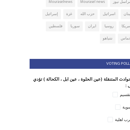
راسل نيوز
Mourasel news
Mouraselnews
بنان
اسرائيل
حزب الله
غزة
إسرائيل
مريكا
روسيا
ايران
سوريا
فلسطين
ماس
نتنياهو
VOTING POLL
وادث المتنقلة (عين الحلوة ، عين ابل ، الكحالة ) تؤدي
 :
تقسيم
وية
ب اهلية