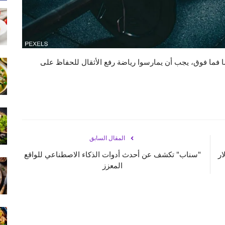
اء أن الأشخاص، الذين يبلغون من العمر 70 عاما فما فوق، يجب أن يمارسوا رياضة رفع الأثقال للحفاظ على
المقال السابق
"سناب" تكشف عن أحدث أدوات الذكاء الاصطناعي للواقع
المعزز