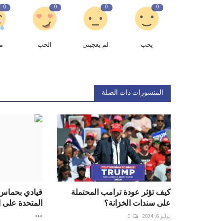
0
0
0
0
يحب
لم يعجبنى
الحب
م
المنشورات ذات الصلة
كيف تؤثر عودة ترامب المحتملة
قيادي بحماس 
على سندات الخزانة؟
المتحدة على 
...
يوليو 6, 2024
0