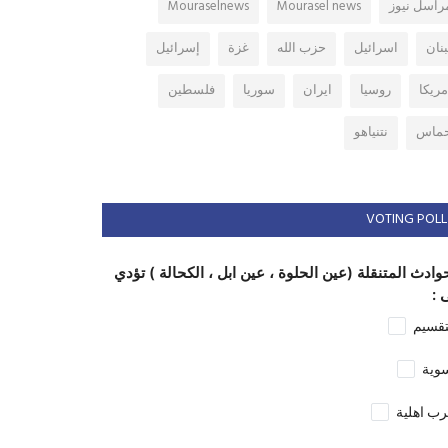
راسل نيوز
Mourasel news
Mouraselnews
بنان
اسرائيل
حزب الله
غزة
إسرائيل
مريكا
روسيا
ايران
سوريا
فلسطين
ماس
نتنياهو
VOTING POLL
وادث المتنقلة (عين الحلوة ، عين ابل ، الكحالة ) تؤدي
 :
تقسيم
وية
ب اهلية