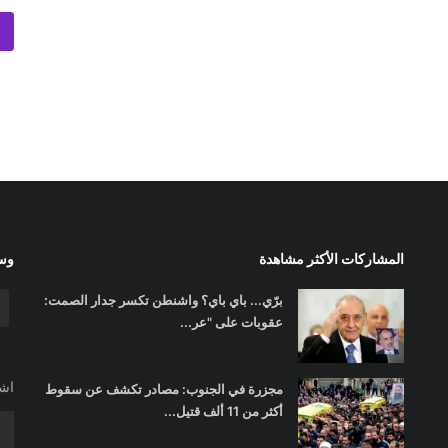
المشاركات الأكثر مشاهدة
وسا
برّي... باي باي؟ واشنطن تكسر جدار الصمت:
عقوبات على "عر...
اشت
مجزرة في الجنوب: مصادر تكشف عن سقوط
أكثر من 11 ألف قتيل...