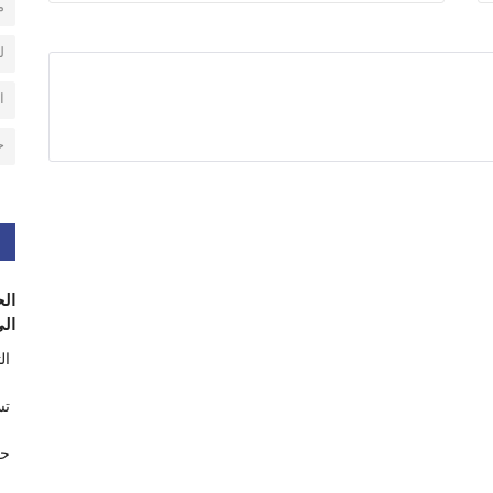
م
ل
ا
ح
الح
الى
ال
تس
حر