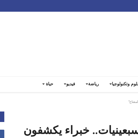
Track all markets on TradingView
لوم وتكنولوجيا
رياضة
فيديو
حياة
مفتاح"
سبعينيات.. خبراء يكشفون