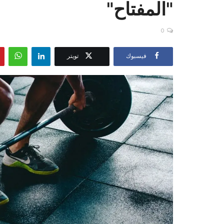
"المفتاح"
0
فيسبوك
تويتر