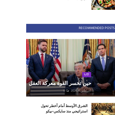
RECOMMENDED POSTS
كتّابنا
حين تخسر القوة معركة العقل
أغسطس 4, 2026
0
الشرق الأوسط أمام أخطر تحول
استراتيجي منذ سايكس–بيكو