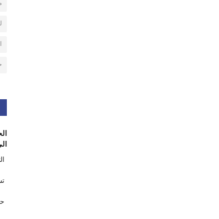
م
ل
ا
ح
الح
الى
ال
تس
حر