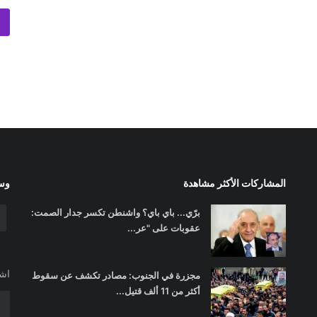
المشاركات الأكثر مشاهدة
وسا
برّي... باي باي؟ واشنطن تكسر جدار الصمت:
عقوبات على "عر...
اشت
مجزرة في الجنوب: مصادر تكشف عن سقوط
أكثر من 11 ألف قتيل...