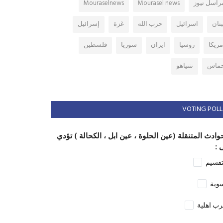
راسل نيوز
Mourasel news
Mouraselnews
بنان
اسرائيل
حزب الله
غزة
إسرائيل
مريكا
روسيا
ايران
سوريا
فلسطين
ماس
نتنياهو
VOTING POLL
وادث المتنقلة (عين الحلوة ، عين ابل ، الكحالة ) تؤدي
 :
تقسيم
وية
ب اهلية