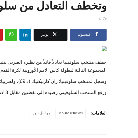
وتخطف التعادل من سلوفي
0
فيسبوك
تويتر
المجموعة الثالثة لبطولة كأس الأمم الأوروبية لكرة القدم "يورو 2024" في ا
وسجل لمنتخب سلوفينيا: زان كارنيكنيك (د 69)، ولصربيا: لوكا يوفيتش (90+5).
ورفع المنتخب السلوفيني رصيده إلى نقطتين مقابل 3 لانكلترا و1 لكل من الدنمارك وصربيا.
العلامات:
Mouraselnews
مراسل نيوز