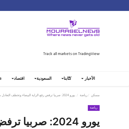
Track all markets on TradingView
الأخبار
كتّابنا
السعودية
اقتصاد
ع
مسكن
رياضة
يورو 2024: صربيا ترفض رفع الراية البيضاء وتخطف التعادل من سلوفينيا..
رياضة
يورو 2024: صربيا