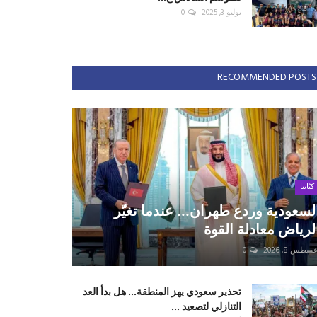
يوليو 3, 2025
0
RECOMMENDED POSTS
كتّابنا
لسعودية وردع طهران... عندما تغيّر
لرياض معادلة القوة
سطس 8, 2026
0
تحذير سعودي يهز المنطقة... هل بدأ العد
التنازلي لتصعيد ...