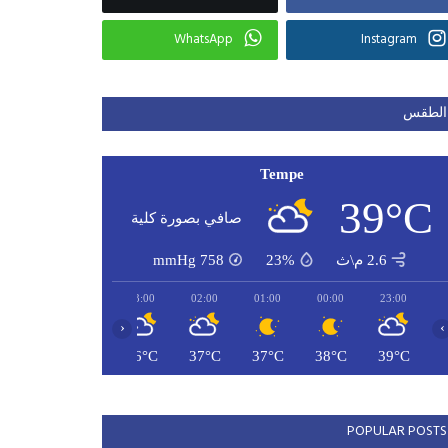
WhatsApp
Instagram
الطقس
Tempe
39°C
صافي بصورة كلية
2.6 م\ث
23%
758
mmHg
05:00
04:00
03:00
02:00
01:00
00:00
23:00
‹
›
34°C
35°C
36°C
37°C
37°C
38°C
39°C
POPULAR POSTS