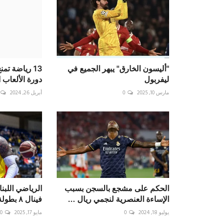
"أليسون الخارق" يبهر الجميع في
13 رياضة تم
ليفربول
دورة الألعاب ال
مارس 10, 2025
0
أبريل 26, 2024
الحكم على مشجع بالسجن بسبب
الرياضي اللبنا
الإساءة العنصرية لنجمي ريال ...
فينال ٨ بطولة وصل لكرة...
يوليو 18, 2024
0
مايو 17, 2025
0