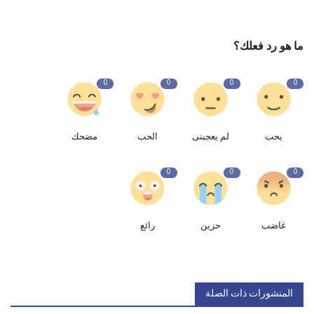
ما هو رد فعلك؟
0
0
0
0
يحب
لم يعجبنى
الحب
مضحك
0
0
0
غاضب
حزين
رائع
المنشورات ذات الصلة