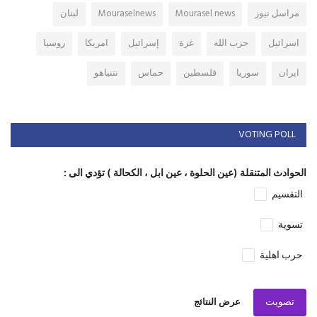
مراسل نيوز
Mourasel news
Mouraselnews
لبنان
اسرائيل
حزب الله
غزة
إسرائيل
امريكا
روسيا
ايران
سوريا
فلسطين
حماس
نتنياهو
VOTING POLL
الحوادث المتنقلة (عين الحلوة ، عين ابل ، الكحالة ) تؤدي الى :
التقسيم
تسوية
حرب اهلية
تصويت
عرض النتائج