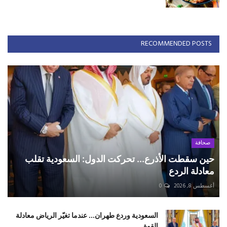
RECOMMENDED POSTS
صحافة
حين سقطت الأذرع... تحركت الدول: السعودية تقلب
معادلة الردع
أغسطس 8, 2026
0
السعودية وردع طهران... عندما تغيّر الرياض معادلة
القوة