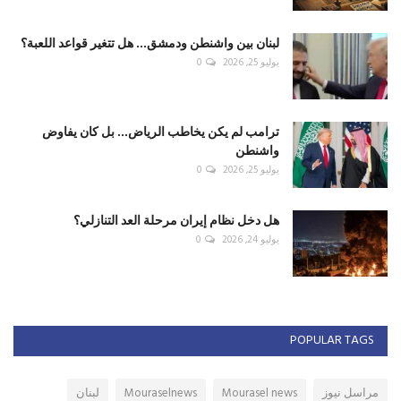
لبنان بين واشنطن ودمشق... هل تتغير قواعد اللعبة؟
يوليو 25, 2026
0
ترامب لم يكن يخاطب الرياض... بل كان يفاوض
واشنطن
يوليو 25, 2026
0
هل دخل نظام إيران مرحلة العد التنازلي؟
يوليو 24, 2026
0
POPULAR TAGS
مراسل نيوز
Mourasel news
Mouraselnews
لبنان