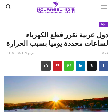
دولية
دول عربية تقرر قطع الكهرباء
الأخبار
لساعات محددة يوميا بسبب الحرارة
كتّابنا
0
يونيو 26, 2024 - 14:00
السعودية
اقتصاد
علوم وتكنولوجيا
رياضة
فيديو