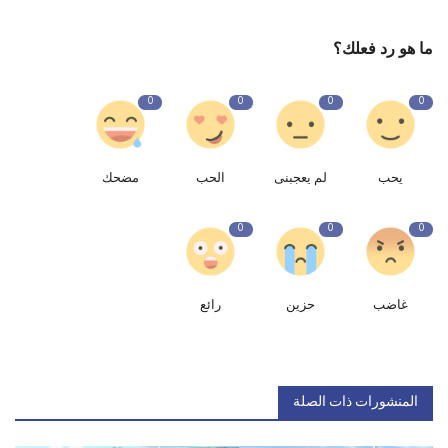
ما هو رد فعلك؟
0
0
0
0
يحب
لم يعجبنى
الحب
مضحك
0
0
0
غاضب
حزين
رائع
المنشورات ذات الصلة