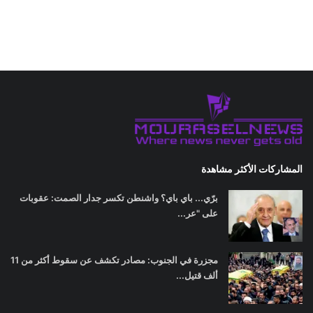
المشاركات الأكثر مشاهدة
برّي... باي باي؟ واشنطن تكسر جدار الصمت: عقوبات
على "عر...
مجزرة في الجنوب: مصادر تكشف عن سقوط أكثر من 11
ألف قتيل...