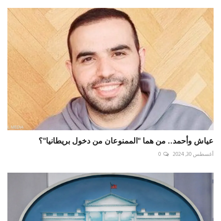
عياش وأحمد.. من هما "الممنوعان من دخول بريطانيا"؟
أغسطس 30, 2024
0