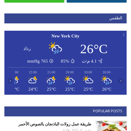
الطقس
New York City
26°C
رذاذ
4.1 م\ث
85%
765
mmHg
23:00
22:00
21:00
20:00
19:00
18:00
‹
›
C
24°C
24°C
25°C
25°C
25°C
26°C
POPULAR POSTS
طريقة عمل رولات الباذنجان بالصوص الأحمر
مارس 21, 2025
0