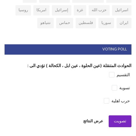
اسرائيل
حزب الله
غزة
إسرائيل
امريكا
روسيا
ايران
سوريا
فلسطين
حماس
نتنياهو
VOTING POLL
الحوادث المتنقلة (عين الحلوة ، عين ابل ، الكحالة ) تؤدي الى :
التقسيم
تسوية
حرب اهلية
تصويت
عرض النتائج