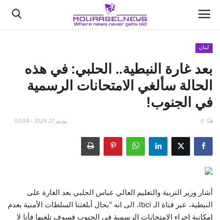
لبنان
بعد غارة النبطية.. الحلبي: في هذه
الأخبار
الحالة سألغي الامتحانات الرسمية
كتّابنا
في الجنوب!
السعودية
0
يونيو 27, 2024 - 02:04
اقتصاد
علوم وتكنولوجيا
رياضة
أشار وزير التربية والتعليم العالي عباس الحلبي بعد الغارة على
‎النبطية، عبر قناة الـ lbci، الى انه "بحال أبلغتنا السلطات الأمنية بعدم
فيديو
إمكانية إجراء الامتحانات الرسمية في الجنوب فسوف نلغيها فأنا لا