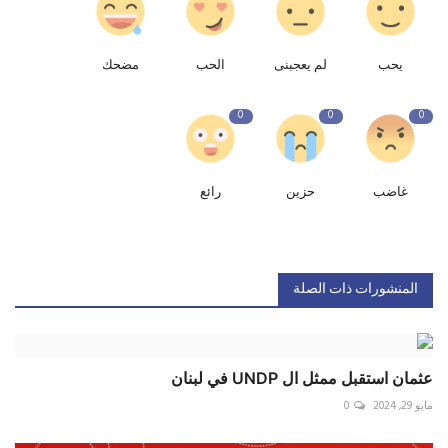
يحب
لم يعجبنى
الحب
مضحك
0
0
0
غاضب
حزين
رائع
المنشورات ذات الصلة
عثمان استقبل ممثل ال UNDP في لبنان
مايو 29, 2024
0