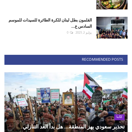
القلمون بطل لبنان للكرة الطائرة للسيدات للموسم
السادس ع...
يوليو 3, 2025
0
RECOMMENDED POSTS
كتّابنا
تحذير سعودي يهز المنطقة... هل بدأ العد التنازلي