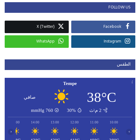
FOLLOW US
X (Twitter)
Facebook
WhatsApp
Instagram
الطقس
Tempe
38°C
صافي
2 م\ث
30%
760
mmHg
15:00
14:00
13:00
12:00
11:00
10:00
‹
›