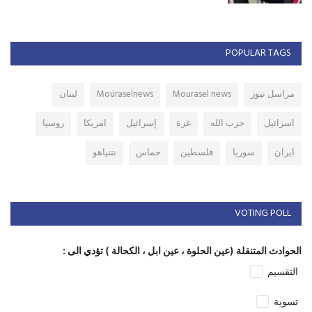
POPULAR TAGS
مراسل نيوز
Mourasel news
Mouraselnews
لبنان
اسرائيل
حزب الله
غزة
إسرائيل
امريكا
روسيا
ايران
سوريا
فلسطين
حماس
نتنياهو
VOTING POLL
الحوادث المتنقلة (عين الحلوة ، عين ابل ، الكحالة ) تؤدي الى :
التقسيم
تسوية