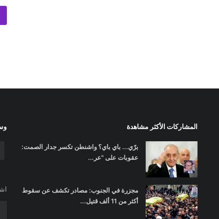
المشاركات الأكثر مشاهدة
وسا
برّي... باي باي؟ واشنطن تكسر جدار الصمت:
عقوبات على "عر...
اشت
مجزرة في الجنوب: مصادر تكشف عن سقوط
أكثر من 11 ألف قتيل...