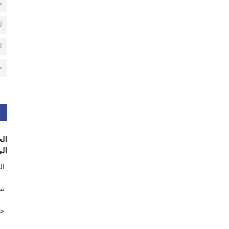
م
ل
ا
ح
الح
الى
ال
تس
حر