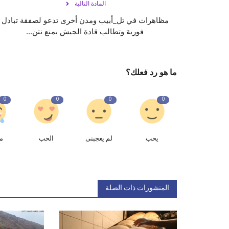
المادة التالية
مظاهرات في ‎تل_أبيب ومدن أخرى تدعو لصفقة تبادل
فورية وتطالب قادة الجيش بمنع ‎نتن...
ما هو رد فعلك؟
0
0
0
0
يحب
لم يعجبنى
الحب
م
المنشورات ذات الصلة