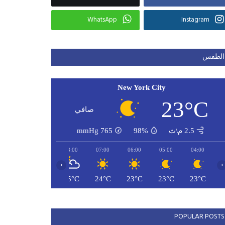
WhatsApp
Instagram
الطقس
New York City
23°C
صافي
2.5 م\ث
98%
765
mmHg
10:00
09:00
08:00
07:00
06:00
05:00
04:00
‹
›
28°C
27°C
25°C
24°C
23°C
23°C
23°C
POPULAR POSTS