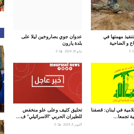
نفيذ مهمتها في
عدوان جوي بصاروخين ليلا على
بلدة يارون
0
مايو 10, 2024
0
المقاومة الإسلامية في ‎لبنان: قصفنا
تحليق كثيف وعلى علو منخفض
 تجمعا...
للطيران الحربي "الاسرائيلي" ف...
0
أكتوبر 4, 2024
0