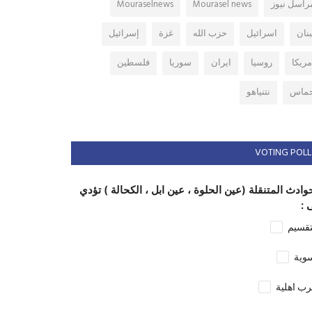
راسل نيوز
Mourasel news
Mouraselnews
بنان
اسرائيل
حزب الله
غزة
إسرائيل
مريكا
روسيا
ايران
سوريا
فلسطين
ماس
نتنياهو
VOTING POLL
وادث المتنقلة (عين الحلوة ، عين ابل ، الكحالة ) تؤدي
 :
تقسيم
وية
ب اهلية