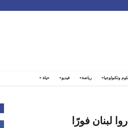
Track all markets on TradingView
لوم وتكنولوجيا
رياضة
فيديو
حياة
ا لبنان فورًا