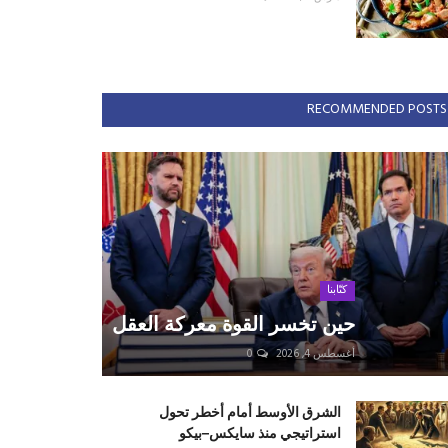
RECOMMENDED POSTS
كتّابنا
حين تخسر القوة معركة العقل
أغسطس 4, 2026
0
الشرق الأوسط أمام أخطر تحول
استراتيجي منذ سايكس–بيكو