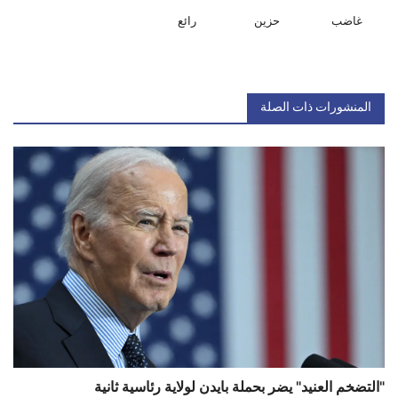
غاضب
حزين
رائع
المنشورات ذات الصلة
"التضخم العنيد" يضر بحملة بايدن لولاية رئاسية ثانية