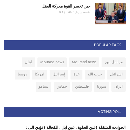
حين تخسر القوة معركة العقل
أغسطس 4, 2026
0
POPULAR TAGS
مراسل نيوز
Mourasel news
Mouraselnews
لبنان
اسرائيل
حزب الله
غزة
إسرائيل
امريكا
روسيا
ايران
سوريا
فلسطين
حماس
نتنياهو
VOTING POLL
الحوادث المتنقلة (عين الحلوة ، عين ابل ، الكحالة ) تؤدي الى :