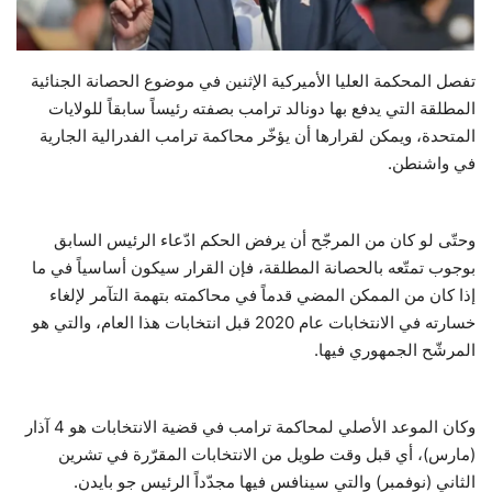
حياة
تفصل المحكمة العليا الأميركية الإثنين في موضوع الحصانة الجنائية
المطلقة التي يدفع بها دونالد ترامب بصفته رئيساً سابقاً للولايات
المتحدة، ويمكن لقرارها أن يؤخّر محاكمة ترامب الفدرالية الجارية
في واشنطن.
وحتّى لو كان من المرجّح أن يرفض الحكم ادّعاء الرئيس السابق
بوجوب تمتّعه بالحصانة المطلقة، فإن القرار سيكون أساسياً في ما
إذا كان من الممكن المضي قدماً في محاكمته بتهمة التآمر لإلغاء
خسارته في الانتخابات عام 2020 قبل انتخابات هذا العام، والتي هو
المرشّح الجمهوري فيها.
وكان الموعد الأصلي لمحاكمة ترامب في قضية الانتخابات هو 4 آذار
(مارس)، أي قبل وقت طويل من الانتخابات المقرّرة في تشرين
الثاني (نوفمبر) والتي سينافس فيها مجدّداً الرئيس جو بايدن.