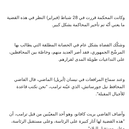
وكانت المحكمة قررت في 28 شباط (فبراير) النظر في هذه القضية
ما يعني أنّه تم تأخير المحاكمة بشكل كبير.
وشكّك القضاة بشكل عام في الحصانة المطلقة التي يطالب بها
المرشّح الجمهوري، فقد أصر العديد منهم، وخاصّة بين المحافظين،
على التداعيات طويلة المدى لقرارهم.
وعند سماع المرافعات في نيسان (أبريل) الماضي، قال القاضي
المحافظ نيل جورساتش، الذي عيّنه ترامب، "نحن نكتب قاعدة
للأجيال المقبلة".
وأضاف القاضي بريت كافانو، وهو أحد المعيّنين من قبل ترامب، أن
"هذه القضية لها آثار كبيرة على الرئاسة، وعلى مستقبل الرئاسة،
وعلى مستقبل البلاد".