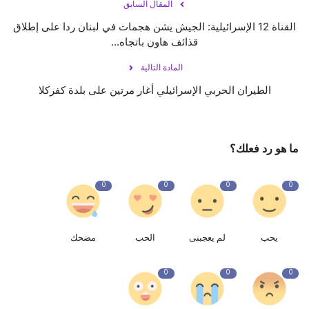
المقال السابق
القناة 12 الإسرائيلية: الجيش يشن هجمات في ‎لبنان ردا على إطلاق
قذائف هاون باتجاه...
المادة التالية
الطيران الحربي الإسرائيلي أغار مرتين على بلدة كفركلا
ما هو رد فعلك؟
0
0
0
0
يحب
لم يعجبنى
الحب
مضحك
0
0
0