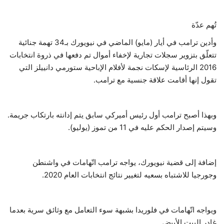
تُهم عدّة
وأدين ترامب في أيار (مايو) الماضي في نيويورك بـ34 تهمة جنائية
تتعلّق بتزوير سجلات تجارية لإخفاء أموال تم دفعها في ذروة انتخابات
2016 الرئاسية لإسكات نجمة لأفلام الإباحية ستورمي دانييلز التي
تقول إنها أقامت علاقة جنسية مع ترامب.
وبهذا أصبح ترامب أول رئيس أميركي سابق يتم إدانته بارتكاب جريمة.
وسيتم إصدار الحكم عليه في 11 من تموز (يوليو).
إضافة إلى قضية نيويورك، يواجه ترامب اتّهامات في واشنطن
وجورجيا للاشتباه بسعيه لتغيير نتائج انتخابات العام 2020.
ويواجه اتّهامات في فلوريدا بشبهة سوء التعامل مع وثائق سرية بعدما
غادر البيت الأبيض.