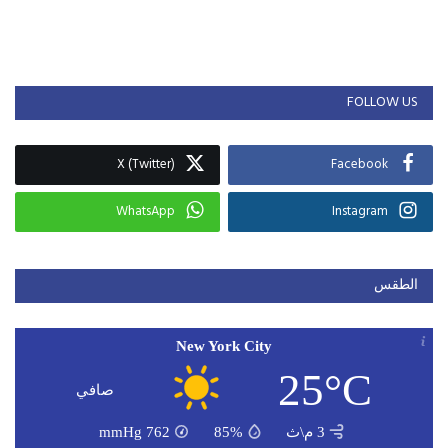
FOLLOW US
X (Twitter)
Facebook
WhatsApp
Instagram
الطقس
New York City
25°C
صافي
3 م\ث
85%
762
mmHg