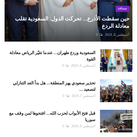
صحافة
حين سقطت الأذرع... تحركت الدول: السعودية تقلب
معادلة الردع
أغسطس 8, 2026
0
السعودية وردع طهران... عندما تغيّر الرياض معادلة
القوة
أغسطس 8, 2026
0
تحذير سعودي يهز المنطقة... هل بدأ العد التنازلي
لتصعيد ...
أغسطس 7, 2026
0
قبل فتح الأبواب لحزب الله... افتحوها لمن وقف مع
سوريا
أغسطس 6, 2026
0