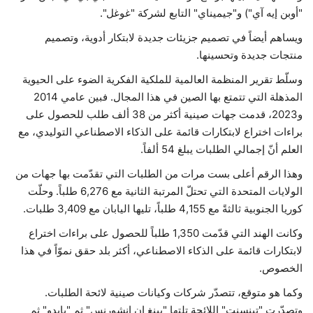
"أوبن إيه آي") و"جيميناي" التابع لشركة "غوغل".
ويساهم أيضاً في تصميم جزيئات جديدة لابتكار أدوية، وتصميم
منتجات جديدة وتحسينها.
وسلّط تقرير المنظمة العالمية للملكية الفكرية الضوء على الحيوية
المذهلة التي تتمتع بها الصين في هذا المجال. فبين عامي 2014
و2023، قدمت جهات صينية أكثر من 38 ألف طلب للحصول على
براءات اختراع لابتكارات قائمة على الذكاء الاصطناعي التوليدي، مع
العلم أنّ إجمالي الطلبات يبلغ 54 ألفاً.
وهذا الرقم أعلى بست مرات من الطلبات التي تقدّمت بها جهات من
الولايات المتحدة التي تحتلّ المرتبة الثانية مع 6,276 طلباً. وحلّت
كوريا الجنوبية ثالثةً مع 4,155 طلباً، تليها اليابان مع 3,409 طلبات.
وكانت الهند التي قدّمت 1,350 طلباً للحصول على براءات اختراع
لابتكارات قائمة على الذكاء الاصطناعي، أكثر بلد حقق نموّاً في هذا
الخصوص.
وكما هو متوقع، تتصدّر شركات وكيانات صينية لائحة الطلبات.
وتصدّرت "تينسنت" اللائحة تلتها "بينغ ان انشورنس" ثم "بايدو" ثم