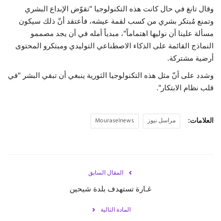
وقال تانغ في حال كانت هذه التكنولوجيا "تقوّض الإبداع البشري
وتمنع مُبتكر بشري من كسب لقمة عيشه، فأعتقد أنّ ذلك سيكون
مسألة علينا أن نوليها اهتماماً"، مبدياً أمله في أن يجد مصممو
النماذج القائمة على الذكاء الاصطناعي التوليدي ومبتكرو المحتوى
أرضية مشتركة.
وشدد على أنّ مثل هذه التكنولوجيا الثورية ينبغي أن تبقي البشر "في
قلب نظام الابتكار".
العلامات:
مراسل نيوز
Mouraselnews
المقال السابق
غـارة تستهدف بلدة شيحين
المادة التالية