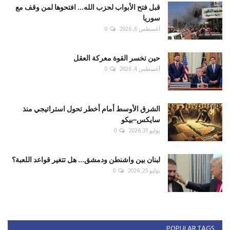
قبل فتح الأبواب لحزب الله... افتحوها لمن وقف مع
سوريا
أغسطس 6, 2026
0
حين تخسر القوة معركة العقل
أغسطس 4, 2026
0
الشرق الأوسط أمام أخطر تحول استراتيجي منذ
سايكس–بيكو
يوليو 31, 2026
0
لبنان بين واشنطن ودمشق... هل تتغير قواعد اللعبة؟
يوليو 25, 2026
0
POPULAR TAGS