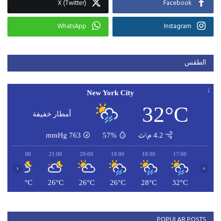
X (Twitter)
Facebook
WhatsApp
Instagram
الطقس
New York City
32°C
أمطار خفيفة
4.2 م\ث
57%
763
mmHg
22:00
21:00
20:00
19:00
18:00
17:00
‹
›
C
26°C
26°C
26°C
26°C
28°C
32°C
POPULAR POSTS