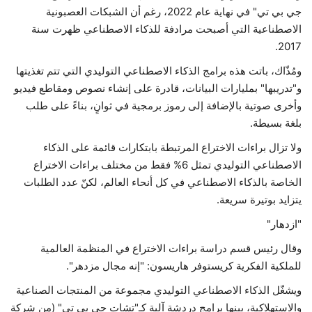
جي بي تي" في نهاية عام 2022، رغم أن الشبكات العصبونية
الاصطناعية التي أصبحت مرادفة للذكاء الاصطناعي ظهرت سنة
2017.
ومُذّاك، باتت هذه برامج الذكاء الاصطناعي التوليدي التي تتم تغذيتها
و"تدريبها" بمليارات البيانات، قادرة على إنشاء نصوص ومقاطع فيديو
وأخرى صوتية بالإضافة إلى رموز برمجية في ثوانٍ، بناءً على طلب
بلغة بسيطة.
ولا تزال براءات الاختراع المرتبطة بابتكارات قائمة على الذكاء
الاصطناعي التوليدي تمثل 6% فقط من مختلف براءات الاختراع
الخاصة بالذكاء الاصطناعي في كل أنحاء العالم، لكنّ عدد الطلبات
يتزايد بوتيرة سريعة.
"ازدهار"
وقال رئيس قسم دراسة براءات الاختراع في المنظمة العالمية
للملكية الفكرية كريستوفر هاريسون: "إنه مجال مزدهر".
ويشغّل الذكاء الاصطناعي التوليدي مجموعة من المنتجات الصناعية
والاستهلاكية، بينها برامج دردشة آلية كـ"تشات جي بي تي" (من شركة