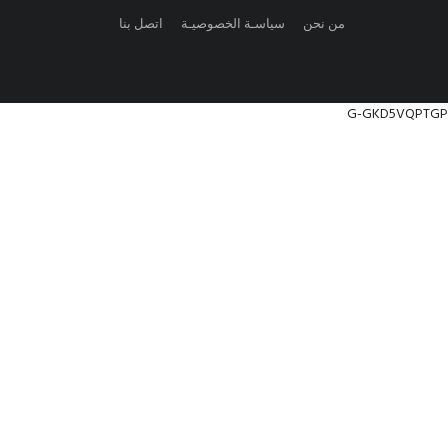
من نحن
سياسـة الخصوصيـة
اتصل بنا
G-GKD5VQPTGP