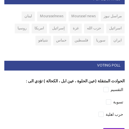
مراسل نيوز
Mourasel news
Mouraselnews
لبنان
اسرائيل
حزب الله
غزة
إسرائيل
امريكا
روسيا
ايران
سوريا
فلسطين
حماس
نتنياهو
VOTING POLL
الحوادث المتنقلة (عين الحلوة ، عين ابل ، الكحالة ) تؤدي الى :
التقسيم
تسوية
حرب اهلية