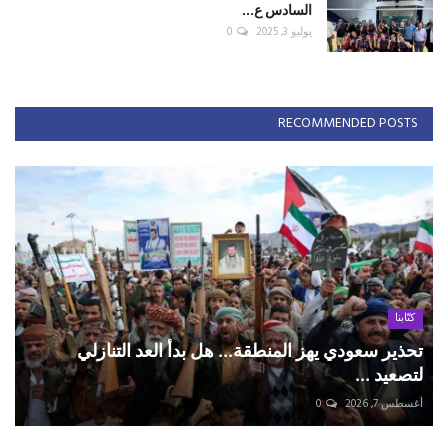
السادس ع...
يوليو 3, 2025
0
RECOMMENDED POSTS
كتّابنا
تحذير سعودي يهز المنطقة... هل بدأ العد التنازلي
لتصعيد ...
أغسطس 7, 2026
0