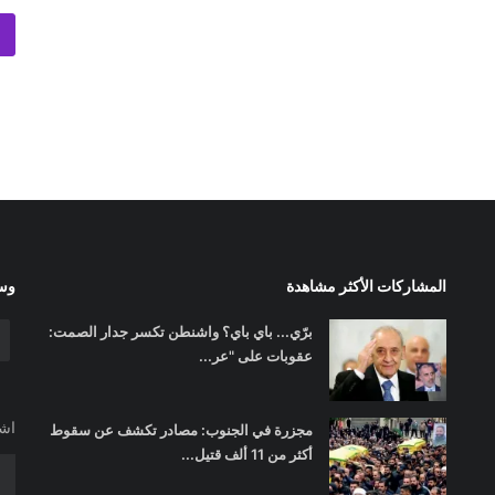
المشاركات الأكثر مشاهدة
وسا
برّي... باي باي؟ واشنطن تكسر جدار الصمت:
عقوبات على "عر...
اشت
مجزرة في الجنوب: مصادر تكشف عن سقوط
أكثر من 11 ألف قتيل...