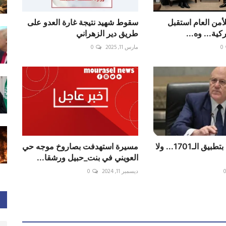
لأمن العام استقبل
سقوط شهيد نتيجة غارة العدو على
كية... وه...
طريق دير الزهراني
0
مارس 11, 2025
0
ميقاتي: ننادي بتطبيق الـ1701... ولا
مسيرة استهدفت بصاروخ موجه حي
العويني في ‎بنت_حبيل ورشقا...
ديسمبر 11, 2024
0