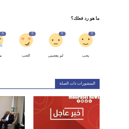
ما هو رد فعلك؟
0
0
0
0
يحب
لم يعجبنى
الحب
م
المنشورات ذات الصلة