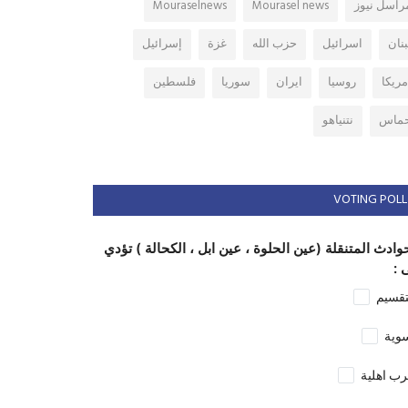
راسل نيوز
Mourasel news
Mouraselnews
بنان
اسرائيل
حزب الله
غزة
إسرائيل
مريكا
روسيا
ايران
سوريا
فلسطين
ماس
نتنياهو
VOTING POLL
وادث المتنقلة (عين الحلوة ، عين ابل ، الكحالة ) تؤدي
 :
تقسيم
وية
ب اهلية