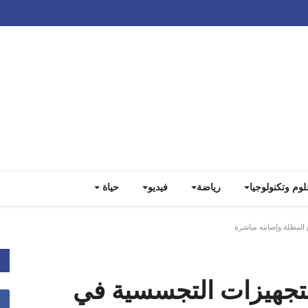
Track all markets on TradingView
لوم وتكنولوجيا
رياضة
فيديو
حياة
المطلة وإصابته مباشرة
لتجهيزات التجسسية في