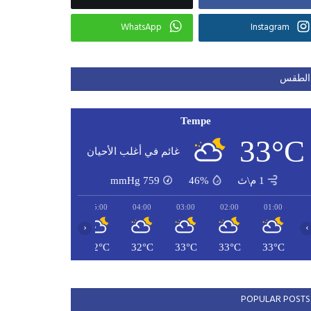
WhatsApp
Instagram
الطقس
Tempe
33°C
غائم في أغلب الأحيان
1 م\ث
46%
759
mmHg
07:00
06:00
05:00
04:00
03:00
02:00
01:00
‹
›
32°C
31°C
32°C
32°C
33°C
33°C
33°C
POPULAR POSTS