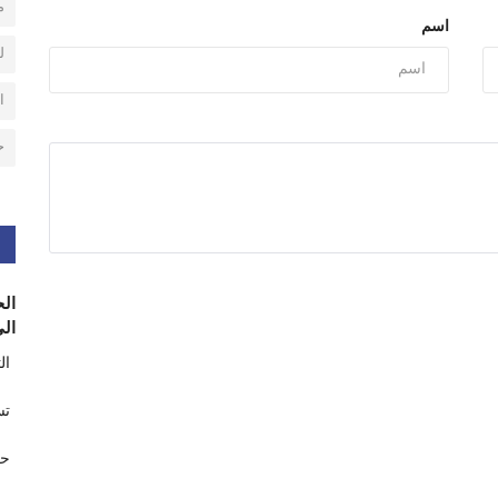
م
اسم
ل
ا
ح
الح
الى
ال
تس
حر