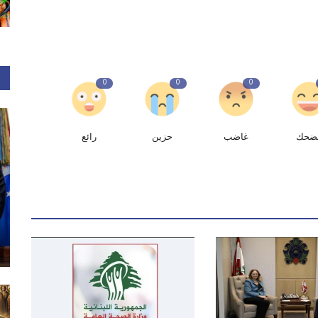
0
0
0
ضحك
غاضب
حزين
رائع