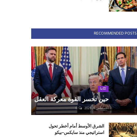
RECOMMENDED POSTS
كتّابنا
حين تخسر القوة معركة العقل
أغسطس 4, 2026
0
الشرق الأوسط أمام أخطر تحول
استراتيجي منذ سايكس–بيكو