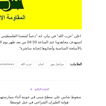
اعلن "حزب الله" في بيان، انه "دعماً لشعبنا الفلسطيني الصا
بالأسلحة المناسبة وأصابوها إصابة مباشرة".
العلامات:
مراسل نيوز
لبنان
حزب الله
uraselnews
المادة التالية
سقوط شابين على سطح مبنى في جونية أثناء ممارستهم
هواية الطيران الشراعي في جبل غوسطا