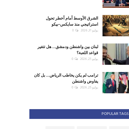
الشرق الأوسط أمام أخطر تحول
استراتيجي منذ سايكس–بيكو
يوليو 31, 2026
0
لبنان بين واشنطن ودمشق... هل تتغير
قواعد اللعبة؟
يوليو 25, 2026
0
ترامب لم يكن يخاطب الرياض... بل كان
يفاوض واشنطن
يوليو 25, 2026
0
POPULAR TAGS