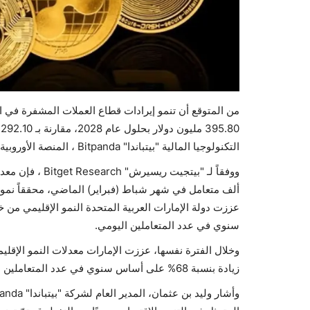
التكنولوجيا المالية "بيتباندا" Bitpanda ، المنصة الأوروبية للعملات المشفرة ومزود البنية التحتية الرقمية.
سنوي في عدد المتعاملين اليومي.
وخلال الفترة نفسها، عززت الإمارات معدلات النمو الإقليم
زيادة بنسبة 68% على أساس سنوي في عدد المتعاملين اليومي.