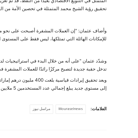
المتمثل في التنويع الاقتصادي بعيدًا من النفط، قد تمّ ت
تحقيق رؤية الشيخ محمد المتمثلة في تحصين الأمة من ال
وأضاف عثمان: "إن العملات المشفرة أصبحت على نحو متزايد
للإمكانات الهائلة التي تمتلكها، ليس فقط على المستوى ا
وشدّد عثمان "على أنه من خلال البدء في استراتيجيات لد
تدخل حقبة جديدة لتصبح مركزًا رائدًا للعملات المشفرة في 
إلى مستوى جديد يبلغ إجمالي عدد المستخدمين 5 ملايين اعتبارًا من الربع الثاني.
العلامات:
Mouraselnews
مراسل نيوز