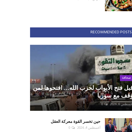
RECOMMENDED POSTS
صحافة
بل فتح الأبواب لحزب الله... افتحوها لمن
قف مع سوريا
سطس 6, 2026
0
حين تخسر القوة معركة العقل
أغسطس 4, 2026
0