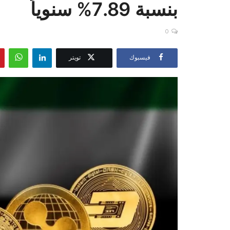
بنسبة 7.89% سنوياً
0
فيسبوك
تويتر