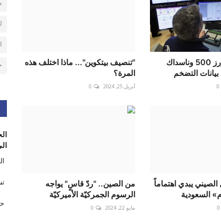
م
ل
ا
ستاندرد اند بورز 500 وناسداك
"تنصيف بيتكوين"... ماذا اختلف هذه
ح
بيانات التضخم
المرة؟
0
أبريل 25, 2024
0
الح
الى
ال
تس
الصيني يبدي اهتماماً
من الصين.. "ردّ قاسٍ" يواجه
م» السعودية
الرسوم الجمركيّة الأميركيّة
حر
0
مايو 22, 2024
0