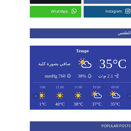
WhatsApp
Instagram
الطقس
Tempe
35°C
صافي بصورة كلية
2.1 م\ث
38%
760
mmHg
15:00
14:00
13:00
12:00
11:00
10:00
09:00
‹
›
42°C
42°C
41°C
40°C
38°C
37°C
35°C
POPULAR POSTS