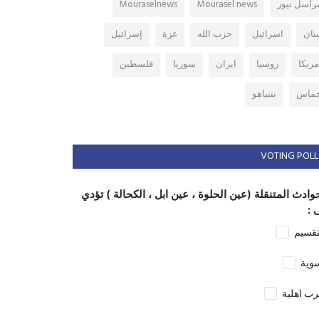
راسل نيوز
Mourasel news
Mouraselnews
بنان
اسرائيل
حزب الله
غزة
إسرائيل
مريكا
روسيا
ايران
سوريا
فلسطين
ماس
نتنياهو
VOTING POLL
وادث المتنقلة (عين الحلوة ، عين ابل ، الكحالة ) تؤدي
 :
تقسيم
وية
ب اهلية