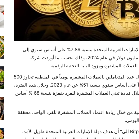
من المتوقع أن تنمو إيرادات قطاع العملات المشفرة في الإمارات العربية المتحدة بنسبة 7.89% على أساس سنوي إلى
395.80 مليون دولار بحلول عام 2028، مقارنة بـ 292.10 مليون دولار في عام 2024، وذلك بحسب ما أوردت شركة
ووفقاً لـ "بيتجيت ريسيرش" Bitget Research ، فإن معدل عدد المتعاملين بالعملات المشفرة يومياً في المنطقة تجاوز 500
ألف متعامل في شهر شباط (فبراير) الماضي، محققاً نمواً على أساس سنوي بنسبة 51% عن عام 2023. وخلال هذه الفترة،
عززت دولة الإمارات العربية المتحدة النمو الإقليمي من خلال قيادة تبني العملات المشفرة للفرد بقفزة بنسبة 68 % أساس
ية من خلال زيادة اعتماد العملات المشفرة للفرد الواحد، محققة
وأشار وليد بن عثمان، المدير العام لشركة "بيتباندا" Bitpanda إلى" أن هدف دولة الإمارات العربية المتحدة طويل الأمد،