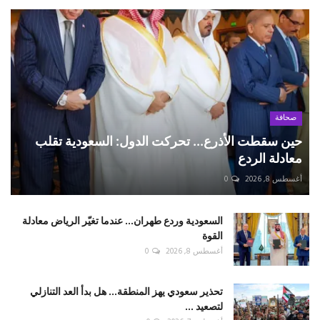
صحافة
حين سقطت الأذرع... تحركت الدول: السعودية تقلب
معادلة الردع
أغسطس 8, 2026
0
السعودية وردع طهران... عندما تغيّر الرياض معادلة
القوة
أغسطس 8, 2026
0
تحذير سعودي يهز المنطقة... هل بدأ العد التنازلي
لتصعيد ...