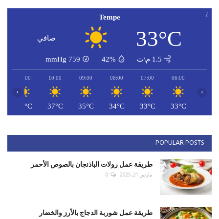
Tempe
33°C
صافي
1.5 م\ث
42%
759
mmHg
11:00
10:00
09:00
08:00
07:00
06:00
‹
›
C
38°C
37°C
35°C
34°C
33°C
33°C
POPULAR POSTS
طريقة عمل رولات الباذنجان بالصوص الأحمر
مارس 21, 2025
0
طريقة عمل شوربة الدجاج بالأرز والخضار