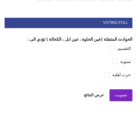
VOTING POLL
الحوادث المتنقلة (عين الحلوة ، عين ابل ، الكحالة ) تؤدي الى :
التقسيم
تسوية
حرب اهلية
تصويت
عرض النتائج