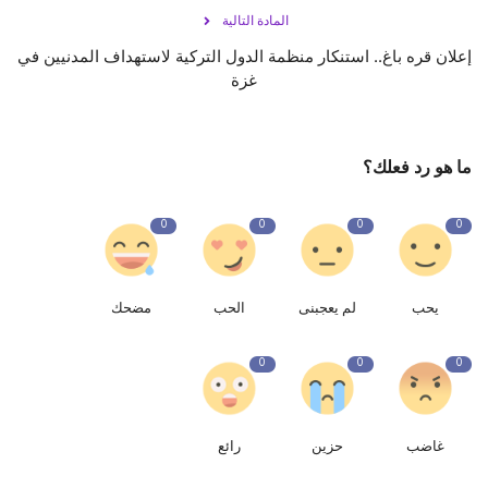
المادة التالية
إعلان قره باغ.. استنكار منظمة الدول التركية لاستهداف المدنيين في
غزة
ما هو رد فعلك؟
0
0
0
0
يحب
لم يعجبنى
الحب
مضحك
0
0
0
غاضب
حزين
رائع