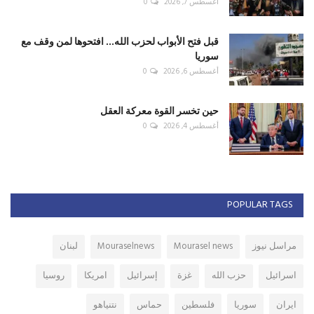
أغسطس 7, 2026
0
قبل فتح الأبواب لحزب الله... افتحوها لمن وقف مع
سوريا
أغسطس 6, 2026
0
حين تخسر القوة معركة العقل
أغسطس 4, 2026
0
POPULAR TAGS
مراسل نيوز
Mourasel news
Mouraselnews
لبنان
اسرائيل
حزب الله
غزة
إسرائيل
امريكا
روسيا
ايران
سوريا
فلسطين
حماس
نتنياهو