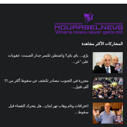
المشاركات الأكثر مشاهدة
برّي... باي باي؟ واشنطن تكسر جدار الصمت: عقوبات
على "عر...
مجزرة في الجنوب: مصادر تكشف عن سقوط أكثر من 11
ألف قتيل...
اعترافات وئام وهاب تهز لبنان.. هل يتحرك القضاء قبل
سقوط...