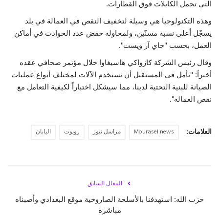
التي تحمل الكابلات فوق القطارات.
وهذه التكنولوجيا هي وسيلة لتخفيف النقص في العمالة في بلد
يسجّل أعلى نسبة مسنّين، ولمحاولة خفض عدد الحوادث في أماكن
العمل، بحسب "جاي آر ويست".
وقال رئيس الشركة كازواكي هاسيغاوا خلال مؤتمر صحافي عقده
أخيراً: "نأمل في المستقبل أن نستخدم الآلات لمختلف أنواع عمليات
الصيانة للبنية التحتية لدينا، مما سيشكل اختباراً لكيفية التعامل مع
نقص العمالة".
العلامات:
Mourasel news
مراسل نيوز
روبوت
اليابان
المقال السابق
حزب الله: استهدفنا بالأسلحة الصاروخية موقع البغدادي وأصبناه
مباشرة