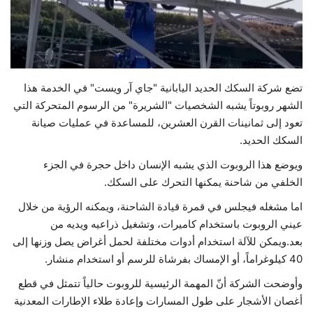
حياة
تضع شركة السكك الحديد اليابانية "جاي آر ويست" في الخدمة هذا
الشهر روبوتاً يشبه الشخصيات "الشريرة" من الرسوم المتحركة التي
تعود إلى ثمانينات القرن العشرين، للمساعدة في عمليات صيانة
السكك الحديد.
ويوضع هذا الروبوت الذي يشبه الإنسان داخل حجرة في الجزء
الخلفي من شاحنة يمكنها التحرك على السكك.
اما مشغله فيجلس في قمرة قيادة الشاحنة، ويمكنه الرؤية من خلال
عيني الروبوت باستخدام كاميرات، وتشغيل ذراعيه ويديه من
بعد.ويمكن للآلة استخدام أدوات مختلفة لحمل أغراض يصل وزنها إلى
40 كيلوغراماً، أو الإمساك بفرشاة للرسم أو استخدام منشار.
وأوضحت الشركة أنّ المهمة الرئيسية للروبوت حالياً تتمثل في قطع
أغصان الأشجار على طول المسارات وإعادة طلاء الإطارات المعدنية