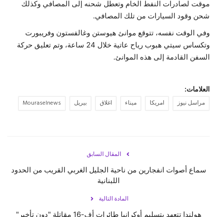
موقت لصادرات النفط الخام وتعطل شحنه إلى المصافي وكذلك
شحن وقود السيارات من تلك المصافي.
وفي الوقت نفسه، تتوقع موانئ هيوستن وغالفستون وفريبورت
وتكساس سيتي هبوب رياح عاتية خلال 24 ساعة، وتم تعليق حركة
السفن القادمة إلى هذه الموانئ.
العلامات:
مراسل نيوز
امريكا
ميناء
اغلاق
بيريل
Mouraselnews
المقال السابق
سماع أصوات انفجارين من ناحية الجليل الغربي القريب من الحدود
اللبنانية
المادة التالية
هولندا تتعهد بتسليم أوكرانيا طائرات أف-16 مقاتلة "دون تأخير"