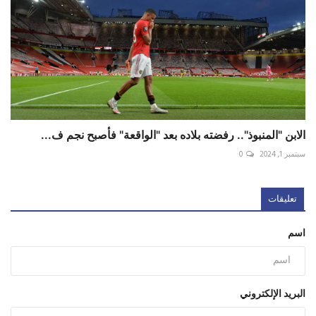
الابن "المنبوذ".. رفضته بلاده بعد "الواقعة" فأصبح نجم ف...
سبتمبر 1, 2024
0
تعليقات
اسم
البريد الإلكتروني