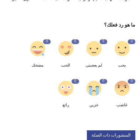
ما هو رد فعلك؟
0
0
0
0
يحب
لم يعجبنى
الحب
مضحك
0
0
0
غاضب
حزين
رائع
المنشورات ذات الصلة