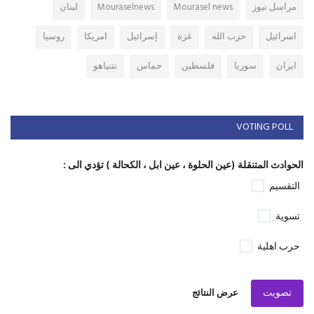
مراسل نيوز
Mourasel news
Mouraselnews
لبنان
اسرائيل
حزب الله
غزة
إسرائيل
امريكا
روسيا
ايران
سوريا
فلسطين
حماس
نتنياهو
VOTING POLL
الحوادث المتنقلة (عين الحلوة ، عين ابل ، الكحالة ) تؤدي الى :
التقسيم
تسوية
حرب اهلية
تصويت
عرض النتائج