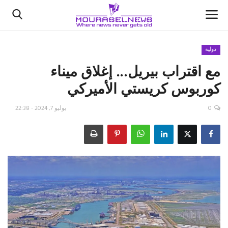
دولية
مع اقتراب بيريل... إغلاق ميناء
الأخبار
كوربوس كريستي الأميركي
كتّابنا
0
يوليو 7, 2024 - 22:38
السعودية
اقتصاد
علوم وتكنولوجيا
رياضة
فيديو