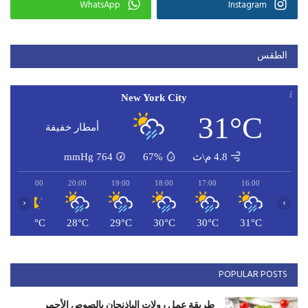
WhatsApp
Instagram
الطقس
New York City
31°C
أمطار خفيفة
4.8 م\ث
67%
764
mmHg
21:00
20:00
19:00
18:00
17:00
16:00
‹
›
C
27°C
28°C
29°C
30°C
30°C
31°C
POPULAR POSTS
طريقة عمل رولات الباذنجان بالصوص الأحمر