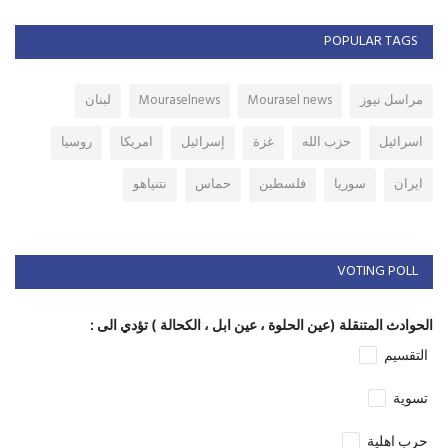
POPULAR TAGS
مراسل نيوز
Mourasel news
Mouraselnews
لبنان
اسرائيل
حزب الله
غزة
إسرائيل
امريكا
روسيا
ايران
سوريا
فلسطين
حماس
نتنياهو
VOTING POLL
الحوادث المتنقلة (عين الحلوة ، عين ابل ، الكحالة ) تؤدي الى :
التقسيم
تسوية
حرب اهلية