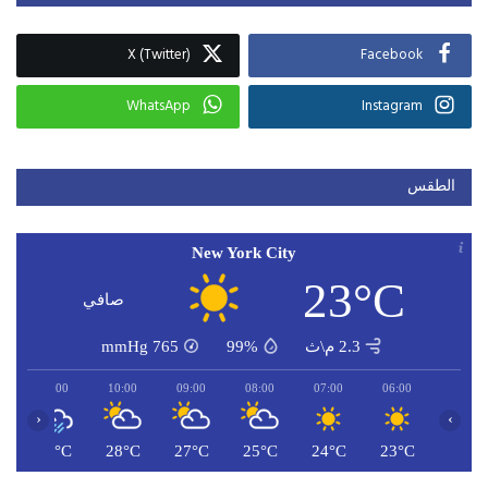
X (Twitter)
Facebook
WhatsApp
Instagram
الطقس
New York City
23°C
صافي
2.3 م\ث
99%
765
mmHg
11:00
10:00
09:00
08:00
07:00
06:00
‹
›
C
29°C
28°C
27°C
25°C
24°C
23°C