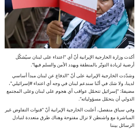
حياة
أكدت وزارة الخارجية الإيرانية أنّ أي "اعتداء على لبنان سيُشكّل
أرضية لزيادة التوتّر بالمنطقة ويهدد الأمن والسلم فيها".
وشدّدت الخارجية الإيرانية على أنّ "الدفاع عن لبنان مبدأ أساسي
لدينا، ولا شك في أنّنا سندعم لبنان في وجه أي اعتداء #إسرائيلي"،
مضيفةً: "إسرائيل تتحمّل عواقب أي هجوم على لبنان وعلى المجتمع
الدولي أن يتحمّل مسؤولياته".
وفي سياق منفصل، أعلنت الخارجية الإيرانية أنّ "قنوات التفاوض غير
المباشرة مع واشنطن لا تزال مفتوحة وهناك طرق متعددة لتبادل
الرسائل بيننا