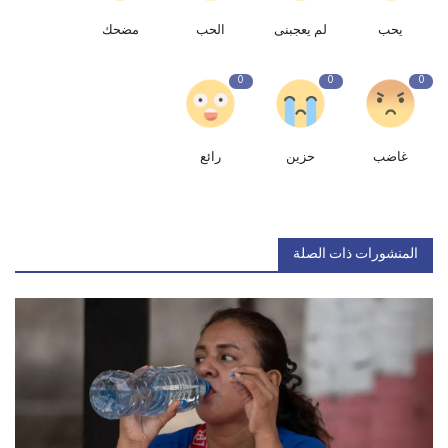
يحب
لم يعجبنى
الحب
مضحك
0
0
0
غاضب
حزين
رائع
المنشورات ذات الصلة