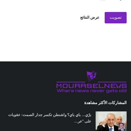
تصويت
عرض النتائج
المشاركات الأكثر مشاهدة
برّي... باي باي؟ واشنطن تكسر جدار الصمت: عقوبات
على "عر...